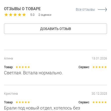
ОТЗЫВЫ О ТОВАРЕ
Все отзывы
★
★
★
★
★
5.0
2 оценки
ДОБАВИТЬ ОТЗЫВ
Алина
13.01.2026
Товар
★
★
★
★
★
Сервис
★
★
★
★
★
Светлая. Встала нормально.
Кристина
30.12.2025
Товар
★
★
★
★
★
Сервис
★
★
★
★
★
Брали под новый отдел, хотелось без