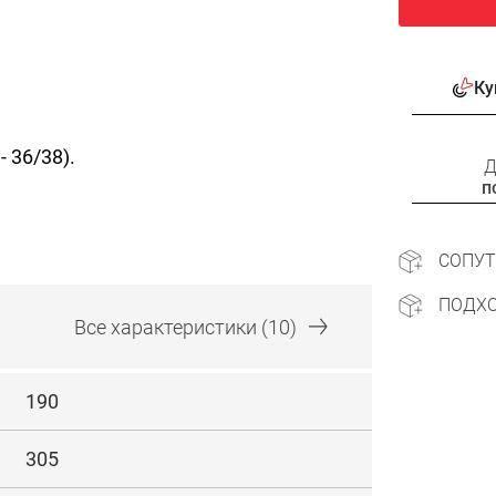
Ку
 36/38).
Д
п
СОПУ
ПОДХ
Все
характеристики
(10)
190
305