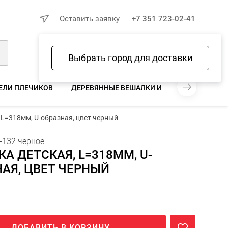
×
Оставить заявку
+7 351 723-02-41
Выбрать город для доставки
Войти
Избранное
Сравнение
Корзина
ЕЛИ ПЛЕЧИКОВ
ДЕРЕВЯННЫЕ ВЕШАЛКИ И ПЛЕЧИКИ
МЕ
20 ₽
 L=318мм, U-образная, цвет черный
В КОРЗИНУ
шт
-132 черное
А ДЕТСКАЯ, L=318ММ, U-
АЯ, ЦВЕТ ЧЕРНЫЙ
ДОБАВИТЬ В КОРЗИНУ