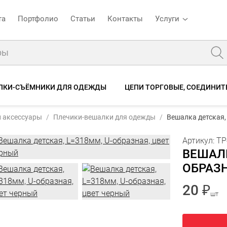
та
Портфолио
Статьи
Контакты
Услуги
ЛКИ-СЪЁМНИКИ ДЛЯ ОДЕЖДЫ
ЦЕПИ ТОРГОВЫЕ, СОЕДИНИТ
 черное
Вешалка детская, L=318мм, U-образная, цвет черный
и аксессуары
Плечики-вешалки для одежды
Вешалка детская,
е
Характеристики
Отзывы
Артикул:
TP
ВЕШАЛК
ОБРАЗН
20 ₽
шт