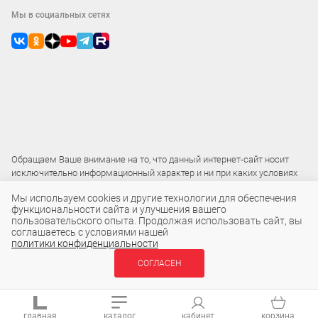
Мы в социальных сетях
Обращаем Ваше внимание на то, что данный интернет-сайт носит
исключительно информационный характер и ни при каких условиях
не является публичной офертой
Мы используем cookies и другие технологии для обеспечения
функциональности сайта и улучшения вашего
пользовательского опыта. Продолжая использовать сайт, вы
2015 – 2026 © ООО «Локос»
соглашаетесь с условиями нашей
политики конфиденциальности
3.30 ₽
СОГЛАСЕН
В КОРЗИНУ
шт
главная
каталог
кабинет
корзина