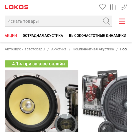
+7 90
АКЦИИ
ЭСТРАДНАЯ АКУСТИКА
ВЫСОКОЧАСТОТНЫЕ ДИНАМИКИ
АвтоЗвук и автотовары
Акустика
Компонентная Акустика
Focal 
− 4.1% при заказе онлайн