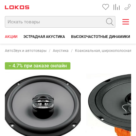
+7 90
АКЦИИ
ЭСТРАДНАЯ АКУСТИКА
ВЫСОКОЧАСТОТНЫЕ ДИНАМИКИ
АвтоЗвук и автотовары
Акустика
Коаксиальная, широкополосная
− 4.7% при заказе онлайн