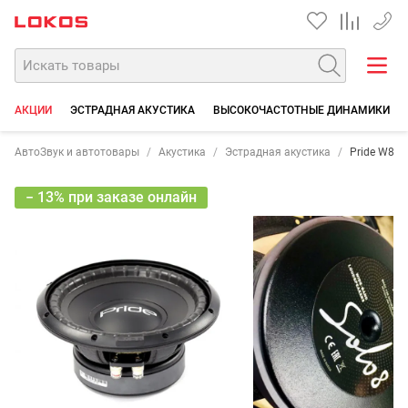
+7 90
АКЦИИ
ЭСТРАДНАЯ АКУСТИКА
ВЫСОКОЧАСТОТНЫЕ ДИНАМИКИ
АвтоЗвук и автотовары
Акустика
Эстрадная акустика
Pride W8
− 13% при заказе онлайн