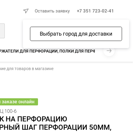
×
Оставить заявку
+7 351 723-02-41
Выбрать город для доставки
Войти
Избранное
Сравнение
Корзина
РЖАТЕЛИ ДЛЯ ПЕРФОРАЦИИ, ПОЛКИ ДЛЯ ПЕРФОРАЦИИ
ие для товаров в магазине
27 ₽
26 ₽
− 3.7%
В КОРЗИНУ
шт
онлайн
и заказе онлайн
Ц 100-6
К НА ПЕРФОРАЦИЮ
РНЫЙ ШАГ ПЕРФОРАЦИИ 50ММ,