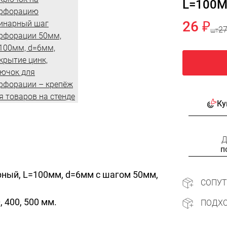
L=100М
26 ₽
27
шт
Ку
Д
п
ный, L=100мм, d=6мм с шагом 50мм,
СОПУ
, 400, 500 мм.
ПОДХ