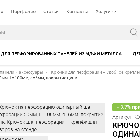
та
Портфолио
Статьи
Контакты
Услуги
 ДЛЯ ПЕРФОРИРОВАННЫХ ПАНЕЛЕЙ ИЗ МДФ И МЕТАЛЛА
ДЕ
панели и аксессуары
Крючки для перфорации – удобное креплен
Артикул:
КОЦ 100-6
мм, L=100мм, d=6мм, покрытие цинк
Крючок на перфорацию одинарный шаг перфорации 50мм, L=100мм, d=6мм, покрытие цинк
Фото
Описание
Характеристики
Отзывы
− 3.7% пр
Артикул:
КО
КРЮЧО
ОДИНА