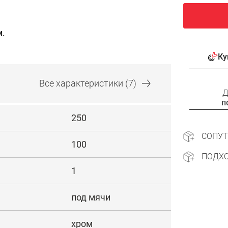
м.
Ку
Все
характеристики
(7)
Д
п
250
СОПУ
100
ПОДХ
1
под мячи
хром