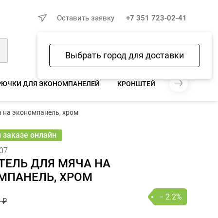
×
Оставить заявку
+7 351 723-02-41
Выбрать город для доставки
Войти
Избранное
Сравнение
Корзина
РЮЧКИ ДЛЯ ЭКОНОМПАНЕЛЕЙ
КРОНШТЕЙНЫ ДЛЯ ЭКОНОМП
93 ₽
 на экономпанель, хром
91 ₽
− 2.2%
В КОРЗИНУ
шт
онлайн
и заказе онлайн
07
ТЕЛЬ ДЛЯ МЯЧА НА
МПАНЕЛЬ, ХРОМ
− 2.2%
 ₽