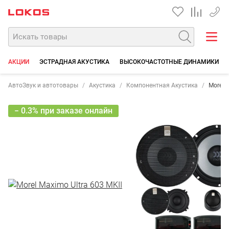
+7 90
АКЦИИ
ЭСТРАДНАЯ АКУСТИКА
ВЫСОКОЧАСТОТНЫЕ ДИНАМИКИ
АвтоЗвук и автотовары
Акустика
Компонентная Акустика
Morel 
− 0.3% при заказе онлайн