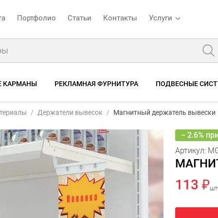
та
Портфолио
Статьи
Контакты
Услуги
Е КАРМАНЫ
РЕКЛАМНАЯ ФУРНИТУРА
ПОДВЕСНЫЕ СИСТ
ь вывески
териалы
Держатели вывесок
Магнитный держатель вывески
ристики
Отзывы
− 2.6% пр
Артикул:
MG
МАГНИ
113 ₽
шт