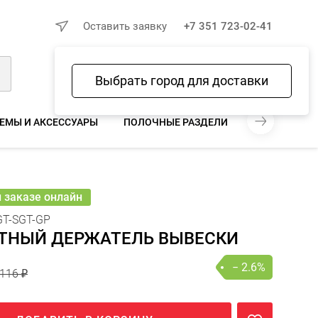
×
Оставить заявку
+7 351 723-02-41
Выбрать город для доставки
Войти
Избранное
Сравнение
Корзина
ЕМЫ И АКСЕССУАРЫ
ПОЛОЧНЫЕ РАЗДЕЛИТЕЛИ, ЗАДНИЕ ОП
116 ₽
113 ₽
− 2.6%
В КОРЗИНУ
шт
онлайн
и заказе онлайн
T-SGT-GP
ТНЫЙ ДЕРЖАТЕЛЬ ВЫВЕСКИ
− 2.6%
116 ₽