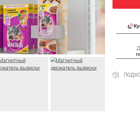
Ку
Д
п
ПОДХ