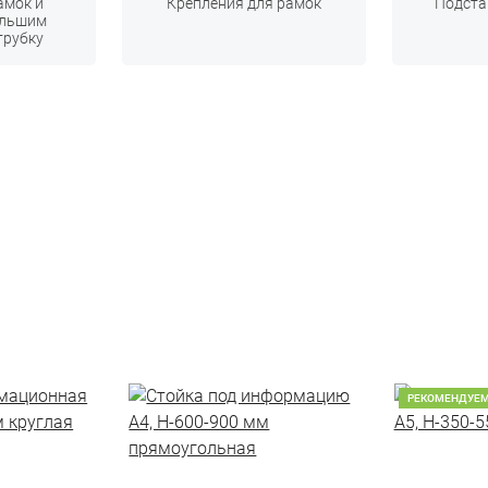
амок и
Крепления для рамок
Подста
ольшим
трубку
РЕКОМЕНДУЕ