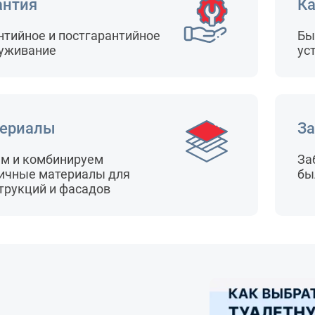
антия
Ка
нтийное и постгарантийное
Бы
уживание
ус
ериалы
За
м и комбинируем
За
ичные материалы для
бы
трукций и фасадов