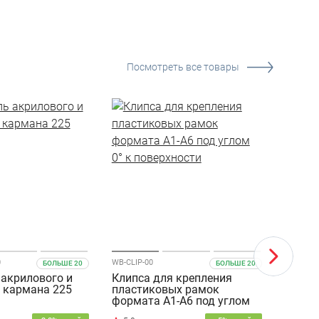
Посмотреть все товары
0
WB-CLIP-00
WB-CLIP-
БОЛЬШЕ 20
БОЛЬШЕ 20
акрилового и
Клипса для крепления
Клипс
 кармана 225
пластиковых рамок
пласт
формата A1-A6 под углом
форма
0° к поверхности
90° к 