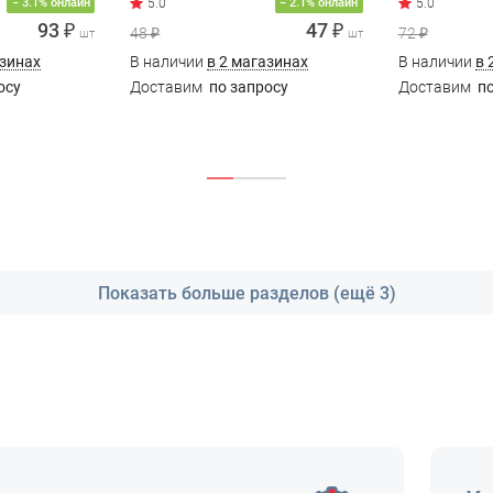
− 3.1% онлайн
− 2.1% онлайн
93 ₽
47 ₽
48 ₽
72 ₽
шт
шт
азинах
В наличии
в 2 магазинах
В наличии
в 
осу
Доставим
по запросу
Доставим
по
Показать больше разделов (ещё 3)