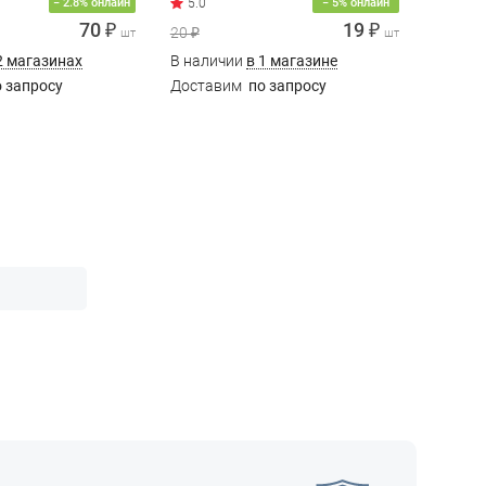
− 2.8% онлайн
− 5% онлайн
70 ₽
19 ₽
20 ₽
20 ₽
шт
шт
2 магазинах
В наличии
в 1 магазине
В нали
 запросу
Доставим
по запросу
Доста