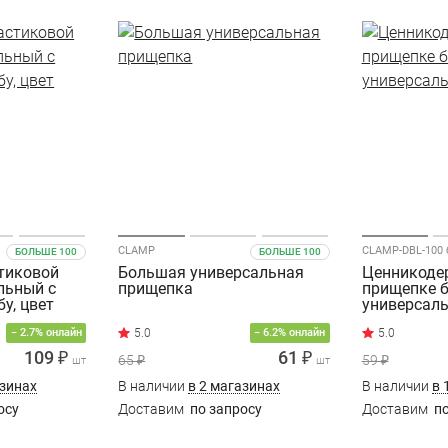
CLAMP
CLAMP-DBL-100 
БОЛЬШЕ 100
БОЛЬШЕ 100
тиковой
Большая универсальная
Ценникоде
льный с
прищепка
прищепке 
у, цвет
универсаль
− 2.7% онлайн
− 6.2% онлайн
109 ₽
61 ₽
65 ₽
59 ₽
шт
шт
азинах
В наличии
в 2 магазинах
В наличии
в 
осу
Доставим
по запросу
Доставим
по