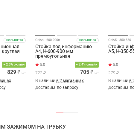
СИА4 - 600-900п
СИА5 - 350-550
БОЛЬШЕ 20
БОЛЬШЕ 50
ационная
Стойка под информацию
Стойка ин
м круглая
А4, Н-600-900 мм
А5, Н-350-
прямоугольная
5.0
− 2.5% онлайн
− 2.4% онлайн
829 ₽
705 ₽
722 ₽
279 ₽
шт
шт
азинах
В наличии
в 2 магазинах
В наличии
в 
осу
Доставим
по запросу
Доставим
по
ИМ ЗАЖИМОМ НА ТРУБКУ