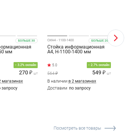
СИА4 - 1100-1400
БОЛЬШЕ 30
БОЛЬШЕ 20
формационная
Стойка информационная
Карма
550 мм
А4, Н-1100-1400 мм
магни
форма
5.0
− 3.2% онлайн
− 2.7% онлайн
270 ₽
549 ₽
564 ₽
45 ₽
шт
шт
2 магазинах
В наличии
в 2 магазинах
В нали
 запросу
Доставим
по запросу
Доста
Посмотреть все товары