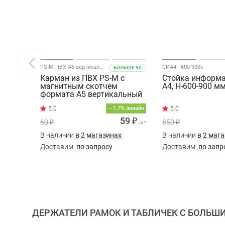
PS-M ПВХ А5 вертикальный
СИА4 - 600-900к
БОЛЬШЕ 90
Карман из ПВХ PS-M с
Стойка информ
магнитным скотчем
А4, Н-600-900 м
формата A5 вертикальный
5.0
− 1.7% онлайн
59 ₽
60 ₽
850 ₽
шт
В наличии
в 2 магазинах
В наличии
в 2 маг
Доставим
по запросу
Доставим
по запр
ДЕРЖАТЕЛИ РАМОК И ТАБЛИЧЕК С БОЛЬШ