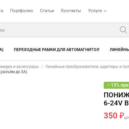
та
Портфолио
Статьи
Контакты
Услуги
А)
ПЕРЕХОДНЫЕ РАМКИ ДЛЯ АВТОМАГНИТОЛ
ЛИНЕЙНЫ
Понижающий DC-DC модуль (вход 6-24V выход 5V, USB разъём до 3А)
медиа и аксессуары
Линейные преобразователи, адаптеры и пу
исание
Отзывы
 разъём до 3А)
− 13% при
ПОНИЖ
6-24V 
350 ₽
шт