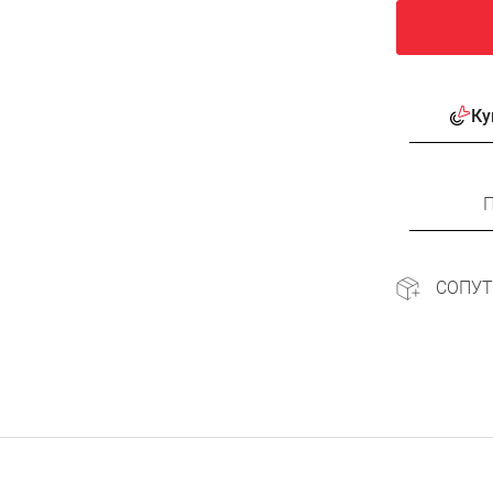
Ку
П
СОПУ