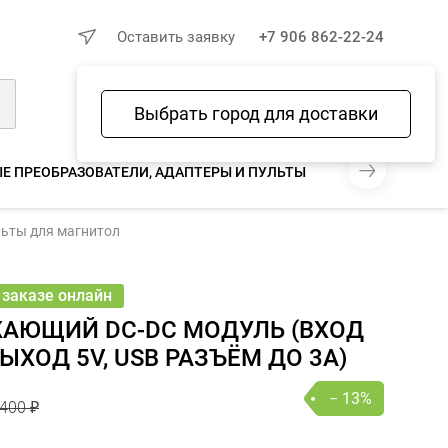
×
Оставить заявку
+7 906 862-22-24
Выбрать город для доставки
Войти
Избранное
Сравнение
Корзина
Е ПРЕОБРАЗОВАТЕЛИ, АДАПТЕРЫ И ПУЛЬТЫ
АНТЕННЫ И А
400 ₽
льты для магнитол
350 ₽
− 13%
В КОРЗИНУ
шт
онлайн
 заказе онлайн
АЮЩИЙ DC-DC МОДУЛЬ (ВХОД
ВЫХОД 5V, USB РАЗЪЁМ ДО 3А)
− 13%
400 ₽