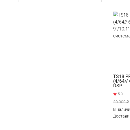
TS18 PR
(4/64//
DSP
9"/10.
систем
20 000 ₽
В налич
Достав