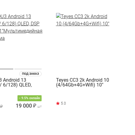
ПОД ЗАКАЗ
 Android 13
Teyes CC3 2k Android 10
/ 6/128) QLED,
(4/64Gb+4G+Wifi) 10"
.1"Мультимедийная
− 9.5% онлайн
ма
19 000 ₽
 ₽
шт