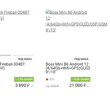
ПОД ЗАКАЗ
ПОД ЗАКАЗ
Fireball-304BT
Boss Mini B6 Android 12
4V)
(4/64Gb+Wifi+GPS)QLED/DSP/GSM
9"/10"
− 2.5% онлайн
− 4.5% онлайн
3 890 ₽
21 000 ₽
₽
22 000 ₽
шт
шт