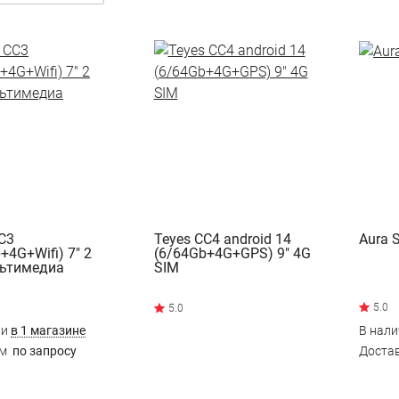
C3
Teyes CC4 android 14
Aura 
+4G+Wifi) 7" 2
(6/64Gb+4G+GPS) 9" 4G
льтимедиа
SIM
ии
в 1 магазине
В нал
им
по запросу
Доста