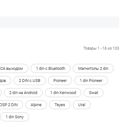
Товары 1 - 16 из 103
RCA выходом
1 din с Bluetooth
Магнитолы 2 din
дов
2 DIN с USB
Pioneer
1 din Pioneer
2 din на Android
1 din Kenwood
Swat
DSP 2 DIN
Alpine
Teyes
Ural
1 din Sony