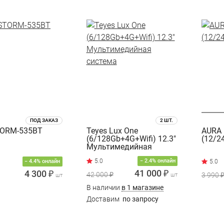
ПОД ЗАКАЗ
2 ШТ.
TORM-535BT
Teyes Lux One
AURA 
(6/128Gb+4G+Wifi) 12.3"
(12/2
Мультимедийная
система
− 2.4% онлайн
− 4.4% онлайн
41 000 ₽
4 300 ₽
42 000 ₽
3 990 
шт
шт
В наличии
в 1 магазине
Доставим
по запросу