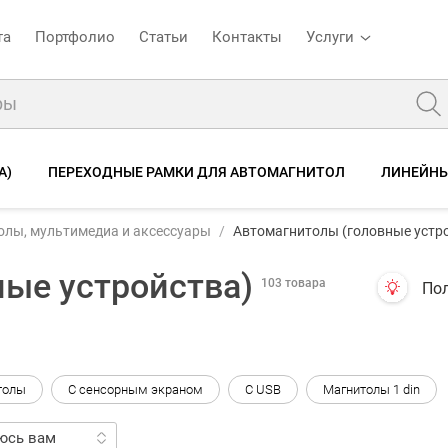
та
Портфолио
Статьи
Контакты
Услуги
А)
ПЕРЕХОДНЫЕ РАМКИ ДЛЯ АВТОМАГНИТОЛ
ЛИНЕЙНЫ
олы, мультимедиа и аксессуары
Автомагнитолы (головные устр
ые устройства)
103 товара
Пол
толы
С сенсорным экраном
С USB
Магнитолы 1 din