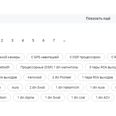
Показать ещё
2
3
4
5
6
7
→
жкой камеры
С GPS навигацией
C DSP процессором
С 
uetooth
Процессорные (DSP) 1 din магнитолы
3 пары RCA выхо
CA выходов
Kenwood
2 din Pioneer
1 пара RCA выходов
i
Aura
2 din Swat
1 din Nakamichi
1 din Aura
ntom
1 din Alpine
1 din Swat
1 din Ural
1 din ACV