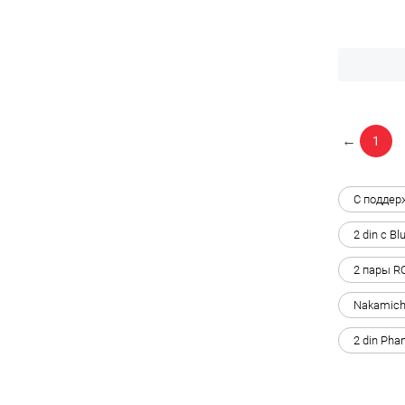
←
1
С поддер
2 din с Bl
2 пары R
Nakamich
2 din Pha