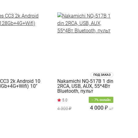
ПОД ЗАКАЗ
 CC3 2k Android 10
Nakamichi NQ-517B 1 din
8Gb+4G+Wifi) 10"
2RCA, USB, AUX, 55*4Вт
Bluetooth, пульт
− 7% онлайн
4 000 ₽
4 300 ₽
шт