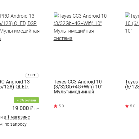
1 ШТ.
O Android 13
Teyes CC3 Android 10
Teyes
 6/128) QLED,
(3/32Gb+4G+Wifi) 10"
(6/12
Мультимедийная
1"Мультимедийная
система
− 5% онлайн
а
19 000 ₽
шт
ии
в 1 магазине
им
по запросу