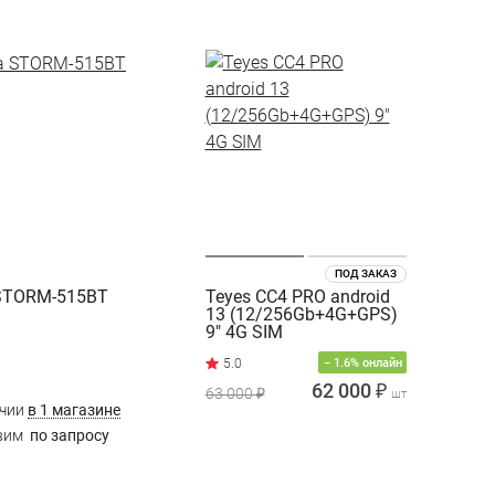
ПОД ЗАКАЗ
STORM-515BT
Teyes CC4 PRO android
13 (12/256Gb+4G+GPS)
9" 4G SIM
− 1.6% онлайн
62 000 ₽
63 000 ₽
шт
ичии
в 1 магазине
вим
по запросу