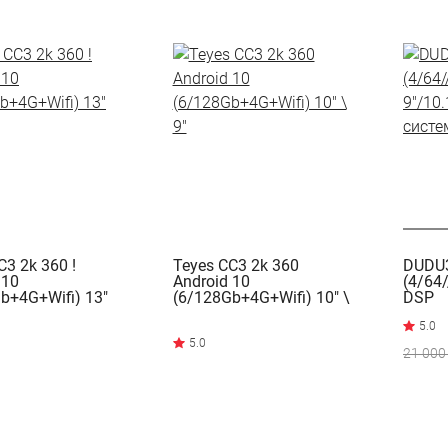
C3 2k 360 !
Teyes CC3 2k 360
DUDU3
 10
Android 10
(4/64/
b+4G+Wifi) 13"
(6/128Gb+4G+Wifi) 10" \
DSP
9"
9"/10
систе
21 000