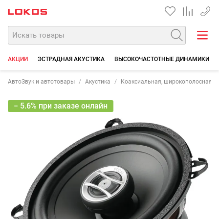
+7 90
АКЦИИ
ЭСТРАДНАЯ АКУСТИКА
ВЫСОКОЧАСТОТНЫЕ ДИНАМИКИ
АвтоЗвук и автотовары
Акустика
Коаксиальная, широкополосная
− 5.6% при заказе онлайн