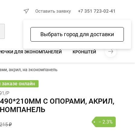
×
Оставить заявку
+7 351 723-02-41
Выбрать город для доставки
Войти
Избранное
Сравнение
Корзина
РЮЧКИ ДЛЯ ЭКОНОМПАНЕЛЕЙ
КРОНШТЕЙНЫ ДЛЯ ЭКОНОМП
215 ₽
ами, акрил, на экономпанель
210 ₽
− 2.3%
В КОРЗИНУ
шт
онлайн
и заказе онлайн
91/P
490*210ММ С ОПОРАМИ, АКРИЛ,
ОНОМПАНЕЛЬ
− 2.3%
215 ₽