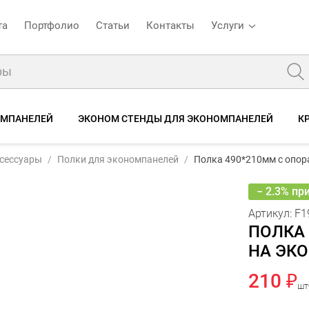
та
Портфолио
Статьи
Контакты
Услуги
ОМПАНЕЛЕЙ
ЭКОНОМ СТЕНДЫ ДЛЯ ЭКОНОМПАНЕЛЕЙ
К
Полка 490*210мм с опорами, акрил, на экономпанель
ксессуары
Полки для экономпанелей
Полка 490*210мм с опор
ель
Описание
Характеристики
Отзывы
− 2.3% пр
Артикул:
F1
ПОЛКА 
НА ЭК
210 ₽
шт