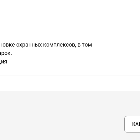
ановке охранных комплексов, в том
арок.
ция
КА