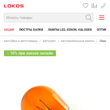
+7 90
АКЦИИ
ЛЮСТРЫ, БАЛКИ
ЛАМПЫ LED, XENON, HALOGEN
ОПТИКА,
АвтоЗвук и автотовары
Автосвет
Автомобильные лампы
Лампа 
− 10% при заказе онлайн