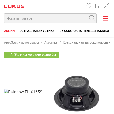
+7 90
АКЦИИ
ЭСТРАДНАЯ АКУСТИКА
ВЫСОКОЧАСТОТНЫЕ ДИНАМИКИ
АвтоЗвук и автотовары
Акустика
Коаксиальная, широкополосная
− 3.3% при заказе онлайн