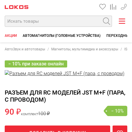
+7 90
АКЦИИ
АВТОМАГНИТОЛЫ (ГОЛОВНЫЕ УСТРОЙСТВА)
ПЕРЕХОДНЫЕ 
АвтоЗвук и автотовары
Магнитолы, мультимедиа и аксессуары
ISO 
− 10% при заказе онлайн
РАЗЪЕМ ДЛЯ RC МОДЕЛЕЙ JST M+F (ПАРА,
С ПРОВОДОМ)
90 ₽
− 10%
100 ₽
комплект