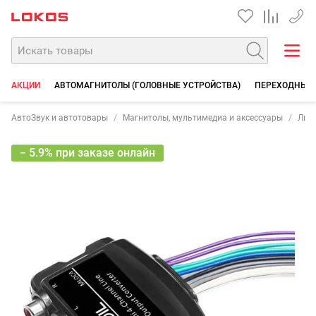
+7 90
АКЦИИ
АВТОМАГНИТОЛЫ (ГОЛОВНЫЕ УСТРОЙСТВА)
ПЕРЕХОДНЫЕ 
АвтоЗвук и автотовары
Магнитолы, мультимедиа и аксессуары
Лине
− 5.9% при заказе онлайн