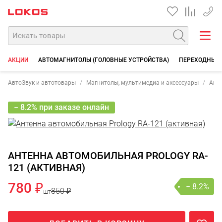
+7 90
АКЦИИ
АВТОМАГНИТОЛЫ (ГОЛОВНЫЕ УСТРОЙСТВА)
ПЕРЕХОДНЫЕ 
АвтоЗвук и автотовары
Магнитолы, мультимедиа и аксессуары
Ант
− 8.2% при заказе онлайн
АНТЕННА АВТОМОБИЛЬНАЯ PROLOGY RA-
121 (АКТИВНАЯ)
780 ₽
− 8.2%
850 ₽
шт