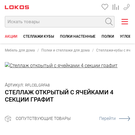
+7 35
АКЦИИ
СТЕЛЛАЖИ КУБЫ
ПОЛКИ НАСТЕННЫЕ
ПОЛКИ
УГЛОВЫ
Мебель для дома
Полки и стеллажи для дома
Стеллажи-кубы с ячей
Артикул:
RFLCELGRFA8
СТЕЛЛАЖ ОТКРЫТЫЙ С ЯЧЕЙКАМИ 4
СЕКЦИИ ГРАФИТ
СОПУТСТВУЮЩИЕ ТОВАРЫ
Перейти