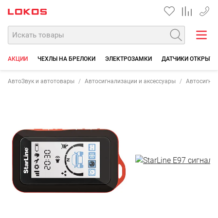
+7 90
АКЦИИ
ЧЕХЛЫ НА БРЕЛОКИ
ЭЛЕКТРОЗАМКИ
ДАТЧИКИ ОТКРЫТИЯ
АвтоЗвук и автотовары
Автосигнализации и аксессуары
Автосигна