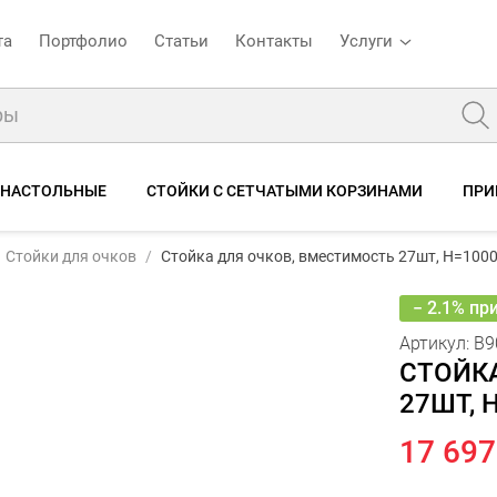
та
Портфолио
Статьи
Контакты
Услуги
 НАСТОЛЬНЫЕ
СТОЙКИ С СЕТЧАТЫМИ КОРЗИНАМИ
ПРИ
Артикул:
B901 (1 элемент)
Стойки для очков
Стойка для очков, вместимость 27шт, H=100
18 08
Стойка для очков, вместимость 27шт, H=1000мм
17
Фото
3D-модель
Описание
Характеристики
Отзывы
− 2.1% пр
Артикул:
B9
СТОЙК
27ШТ, 
17 697