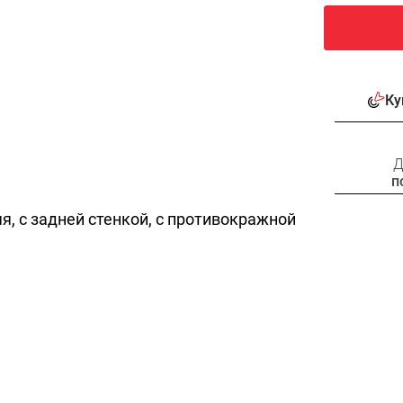
Ку
Д
п
я, с задней стенкой, с противокражной