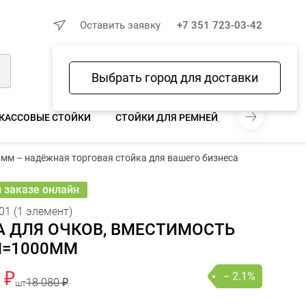
×
Оставить заявку
+7 351 723-03-42
Выбрать город для доставки
Войти
Избранное
Сравнение
Корзина
КАССОВЫЕ СТОЙКИ
СТОЙКИ ДЛЯ РЕМНЕЙ, РУБАШЕК, КОЛГО
0мм – надёжная торговая стойка для вашего бизнеса
0 ₽
 697 ₽
− 2.1%
В КОРЗИНУ
шт
онлайн
и заказе онлайн
01 (1 элемент)
А ДЛЯ ОЧКОВ, ВМЕСТИМОСТЬ
H=1000ММ
 ₽
− 2.1%
18 080 ₽
шт