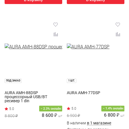
ПОД ЗАКАЗ
1 ШТ.
AURA AMH-88DSP
AURA AMH-77DSP
процессорный USB/BT
ресивер 1 din
− 1.4% онлайн
− 2.3% онлайн
6 800 ₽
8 600 ₽
6 900 ₽
8 800 ₽
шт
шт
В наличии
в 1 магазине