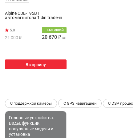
НЕТ В НАЛИЧИИ
Alpine CDE-195BT
автомагнитола 1 din trade-in
− 1.6% онлайн
20 670 ₽
21 000 ₽
шт
В корзину
С поддержкой камеры
С GPS навигацией
C DSP процесс
Головные устройства.
Виды, функции,
популярные модели и
установка