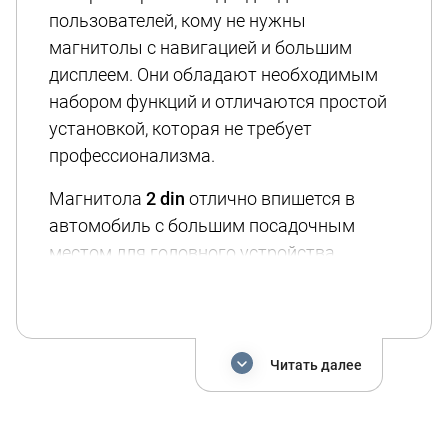
пользователей, кому не нужны
магнитолы с навигацией и большим
дисплеем. Они обладают необходимым
набором функций и отличаются простой
установкой, которая не требует
профессионализма.
Магнитола
2 din
отлично впишется в
автомобиль с большим посадочным
местом для головного устройства.
Большая часть моделей имеют функцию
беспроводной передачи аудиоконтента -
Bluetooth. Особенность 2 din магнитол -
это наличие сенсорного экрана,
Читать далее
возможность подключения камеры
заднего вида и поддержка функции
управления с руля.