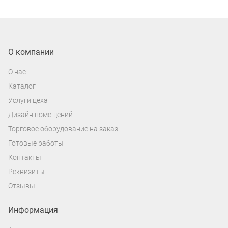
Также в ассортименте нашего магазина
представлены
штатные магнитолы на
андроид
, такие модели обновят внешний
О компании
вид вашего авто и порадуют большим
О нас
набором функций. Штатное головное
Каталог
устройство - это полноценный
автомобильный планшет, благодаря его
Услуги цеха
возможностям, каждая минута
Дизайн помещений
проведенная за рулем будет
Торговое оборудование на заказ
незабываемой.
Готовые работы
Контакты
Реквизиты
Отзывы
Информация