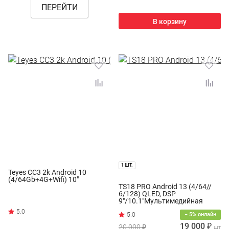
ПЕРЕЙТИ
В корзину
1 ШТ.
Teyes CC3 2k Android 10
(4/64Gb+4G+Wifi) 10"
TS18 PRO Android 13 (4/64//
6/128) QLED, DSP
9"/10.1"Мультимедийная
система
− 5% онлайн
19 000 ₽
20 000 ₽
шт