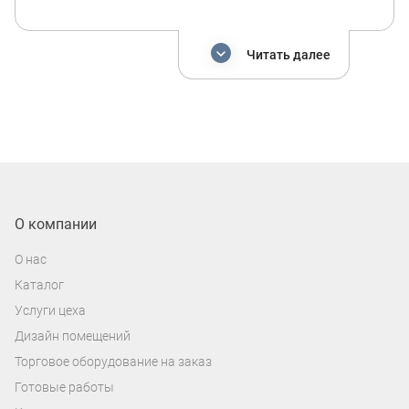
беспроводной передачи аудиоконтента -
Bluetooth. Особенность 2 din магнитол -
это наличие сенсорного экрана,
Читать далее
возможность подключения камеры
заднего вида и поддержка функции
управления с руля.
Также в ассортименте нашего магазина
представлены
штатные магнитолы на
андроид
, такие модели обновят внешний
О компании
вид вашего авто и порадуют большим
О нас
набором функций. Штатное головное
Каталог
устройство - это полноценный
автомобильный планшет, благодаря его
Услуги цеха
возможностям, каждая минута
Дизайн помещений
проведенная за рулем будет
Торговое оборудование на заказ
незабываемой.
Готовые работы