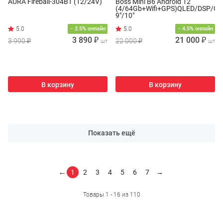
AURA Fireball-304BT (12/24V)
Boss Mini B6 Android 12
(4/64Gb+Wifi+GPS)QLED/DSP/G
9"/10"
− 2.5% онлайн
− 4.5% онлайн
3 890 ₽
21 000 ₽
3 990 ₽
22 000 ₽
шт
шт
В корзину
В корзину
Показать ещё
←
1
2
3
4
5
6
7
→
Товары 1 - 16 из 110