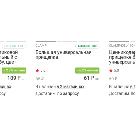
CLAMP
CLAMP-DBL-100 
БОЛЬШЕ 100
БОЛЬШЕ 100
тиковой
Большая универсальная
Ценникоде
льный с
прищепка
прищепке 
у, цвет
универсаль
− 2.7% онлайн
− 6.2% онлайн
109 ₽
61 ₽
65 ₽
59 ₽
шт
шт
азинах
В наличии
в 2 магазинах
В наличии
в 
осу
Доставим
по запросу
Доставим
по