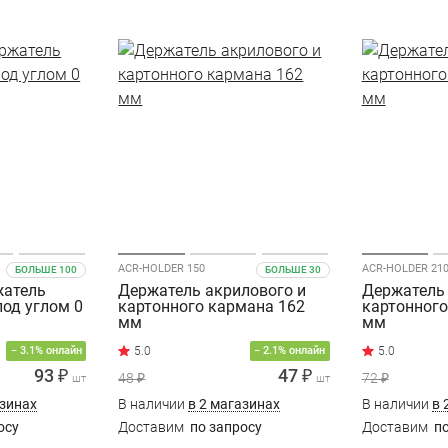
ACR-HOLDER 150
ACR-HOLDER 21
БОЛЬШЕ 100
БОЛЬШЕ 30
жатель
Держатель акрилового и
Держатель 
од углом 0
картонного кармана 162
картонного
мм
мм
− 3.1% онлайн
− 2.1% онлайн
93 ₽
47 ₽
48 ₽
72 ₽
шт
шт
азинах
В наличии
в 2 магазинах
В наличии
в 
осу
Доставим
по запросу
Доставим
по