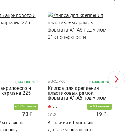
0
WB-CLIP-00
WB-CLIP-
БОЛЬШЕ 20
БОЛЬШЕ 20
акрилового и
Клипса для крепления
Клипс
 кармана 225
пластиковых рамок
пласт
формата A1-A6 под углом
форма
0° к поверхности
90° к 
− 2.8% онлайн
− 5% онлайн
70 ₽
19 ₽
20 ₽
20 ₽
шт
шт
2 магазинах
В наличии
в 1 магазине
В нали
 запросу
Доставим
по запросу
Доста