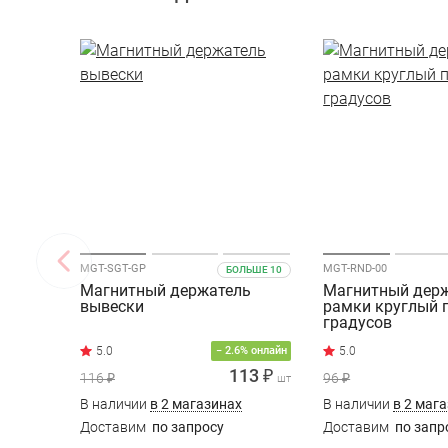
MGT-SGT-GP
MGT-RND-00
БОЛЬШЕ 10
Магнитный держатель
Магнитный дер
вывески
рамки круглый п
градусов
− 2.6% онлайн
113 ₽
116 ₽
96 ₽
шт
В наличии
в 2 магазинах
В наличии
в 2 маг
Доставим
по запросу
Доставим
по запр