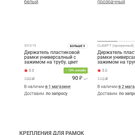
3315-19
CLAMP-T (прозрачный)
БОЛЬШЕ 5
Держатель пластиковой
Держатель плас
рамки универсалный с
рамки универса
зажимом на трубу, цвет
зажимом на труб
белый
прозрачный
5.0
− 10% онлайн
90 ₽
100 ₽
112 ₽
шт
В наличии
в 1 магазине
В наличии
в 2 маг
Доставим
по запросу
Доставим
по запр
КРЕПЛЕНИЯ ДЛЯ РАМОК