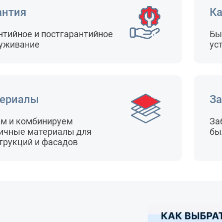
антия
Ка
нтийное и постгарантийное
Бы
уживание
ус
ериалы
За
м и комбинируем
За
ичные материалы для
бы
трукций и фасадов