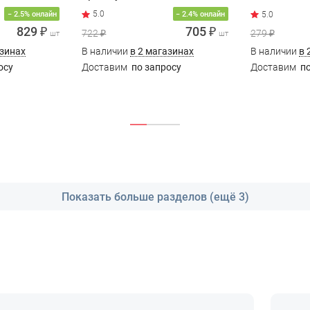
5.0
− 2.5% онлайн
− 2.4% онлайн
829 ₽
705 ₽
722 ₽
279 ₽
шт
шт
азинах
В наличии
в 2 магазинах
В наличии
в 
осу
Доставим
по запросу
Доставим
по
Показать больше разделов (ещё 3)