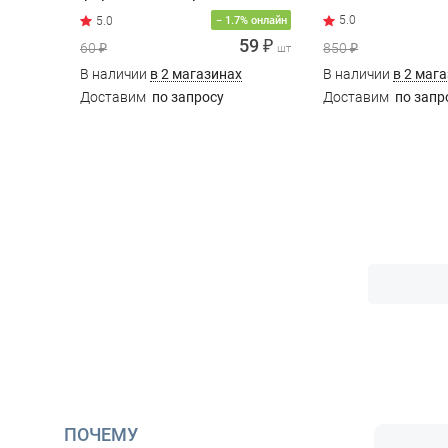
5.0
− 1.7% онлайн
59 ₽
60 ₽
850 ₽
шт
В наличии
в 2 магазинах
В наличии
в 2 маг
Доставим
по запросу
Доставим
по запр
ПОЧЕМУ