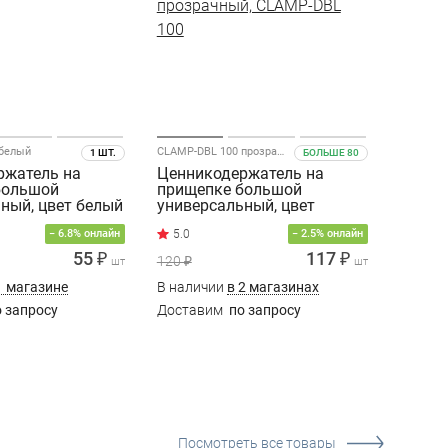
белый
CLAMP-DBL 100 прозрачный
1 ШТ.
БОЛЬШЕ 80
ржатель на
Ценникодержатель на
большой
прищепке большой
ный, цвет белый
универсальный, цвет
прозрачный, CLAMP-DBL
− 6.8% онлайн
− 2.5% онлайн
100
55 ₽
117 ₽
120 ₽
шт
шт
1 магазине
В наличии
в 2 магазинах
 запросу
Доставим
по запросу
Посмотреть все товары