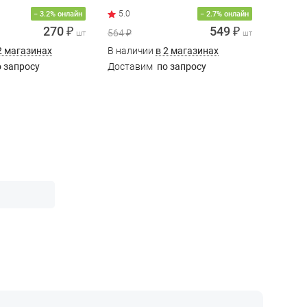
5.0
− 3.2% онлайн
− 2.7% онлайн
270 ₽
549 ₽
564 ₽
45 ₽
шт
шт
2 магазинах
В наличии
в 2 магазинах
В нали
 запросу
Доставим
по запросу
Доста