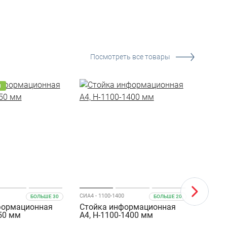
Посмотреть все товары
М
СИА4 - 1100-1400
БОЛЬШЕ 30
БОЛЬШЕ 20
формационная
Стойка информационная
Карма
550 мм
А4, Н-1100-1400 мм
магни
форма