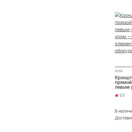
RU04
Кронште
прямой
левым 
хром
В налич
Достав