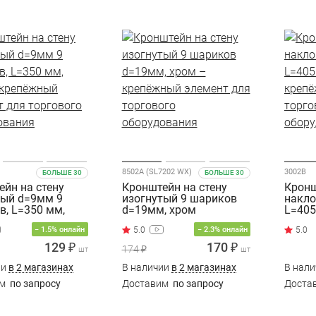
8502А (SL7202 WX)
3002В
БОЛЬШЕ 30
БОЛЬШЕ 30
йн на стену
Кронштейн на стену
Кронш
тый d=9мм 9
изогнутый 9 шариков
накло
в, L=350 мм,
d=19мм, хром
L=405
− 1.5% онлайн
− 2.3% онлайн
129 ₽
170 ₽
174 ₽
шт
шт
ии
в 2 магазинах
В наличии
в 2 магазинах
В нал
им
по запросу
Доставим
по запросу
Доста