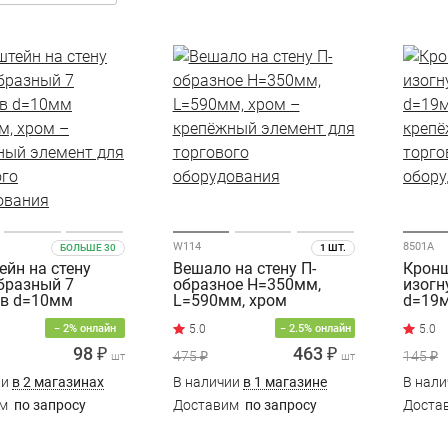
W114
8501А
БОЛЬШЕ 30
1 ШТ.
йн на стену
Вешало на стену П-
Кронш
бразный 7
образное H=350мм,
изогн
в d=10мм
L=590мм, хром
d=19м
м, хром
− 2% онлайн
− 2.5% онлайн
98 ₽
463 ₽
475 ₽
145 ₽
шт
шт
ии
в 2 магазинах
В наличии
в 1 магазине
В нал
им
по запросу
Доставим
по запросу
Доста