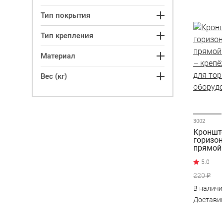
Тип покрытия
Тип крепления
Материал
Вес (кг)
3002
Кронште
горизо
прямой
220 ₽
В налич
Достав