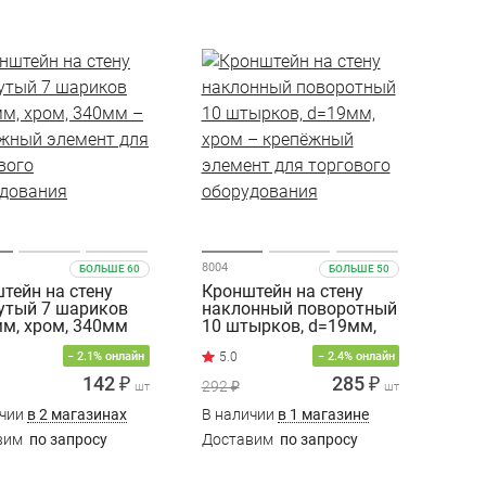
8004
БОЛЬШЕ 60
БОЛЬШЕ 50
тейн на стену
Кронштейн на стену
утый 7 шариков
наклонный поворотный
м, хром, 340мм
10 штырков, d=19мм,
хром
− 2.1% онлайн
− 2.4% онлайн
142 ₽
285 ₽
292 ₽
шт
шт
ичии
в 2 магазинах
В наличии
в 1 магазине
вим
по запросу
Доставим
по запросу