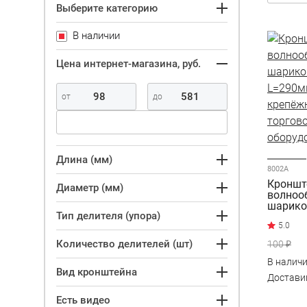
Выберите категорию
В наличии
Цена интернет-магазина, руб.
Длина (мм)
8002A
Кронште
Диаметр (мм)
волноо
шарико
Тип делителя (упора)
L=290м
Количество делителей (шт)
100 ₽
В налич
Вид кронштейна
Достав
Есть видео