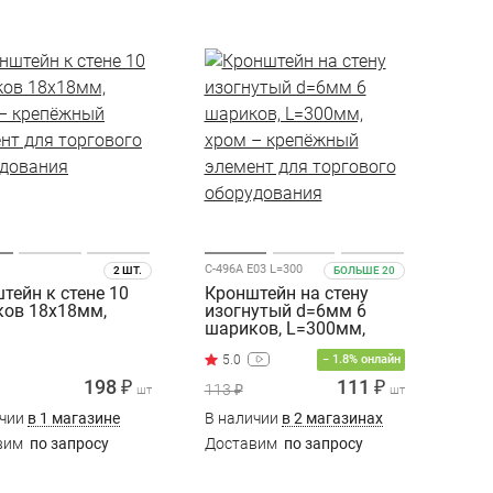
C-496A E03 L=300
2 ШТ.
БОЛЬШЕ 20
тейн к стене 10
Кронштейн на стену
ов 18х18мм,
изогнутый d=6мм 6
шариков, L=300мм,
хром
− 1.8% онлайн
198 ₽
111 ₽
113 ₽
шт
шт
ичии
в 1 магазине
В наличии
в 2 магазинах
вим
по запросу
Доставим
по запросу