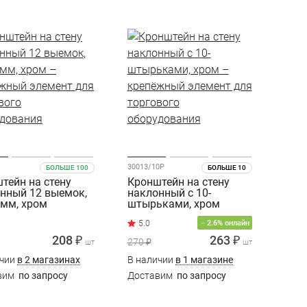
30013/10Р
БОЛЬШЕ 100
БОЛЬШЕ 10
тейн на стену
Кронштейн на стену
нный 12 выемок,
наклонный с 10-
мм, хром
штырьками, хром
− 2.6% онлайн
208 ₽
263 ₽
270 ₽
шт
шт
ичии
в 2 магазинах
В наличии
в 1 магазине
вим
по запросу
Доставим
по запросу