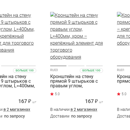
RU03
RU01
БОЛЬШЕ 100
БОЛЬШЕ 100
йн на стену
Кронштейн на стену
Кронш
 9 штырьков с
прямой 9 штырьков с
прямо
углом, L=400мм,
правым углом,
L=400мм, хром
167 ₽
167 ₽
шт
шт
ии
в 2 магазинах
В наличии
в 2 магазинах
В нал
им
по запросу
Доставим
по запросу
Доста