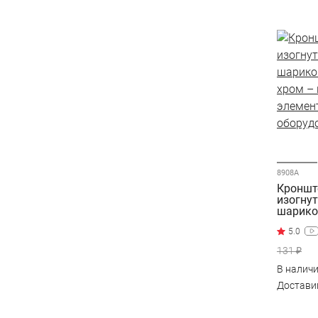
8908А
Кронште
изогну
шарико
хром
131 ₽
В налич
Достав