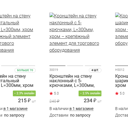
30019
H5012
БОЛЬШЕ 70
4 ШТ.
йн на стену
Кронштейн на стену
Кронш
нтальный
наклонный с 5-
шарик
 L=300мм, хром
крючками, L=300мм,
хром
хром
− 2.3% онлайн
− 2.5% онлайн
215 ₽
234 ₽
240 ₽
шт
шт
ии
в 1 магазине
В наличии
в 1 магазине
В нал
им
по запросу
Доставим
по запросу
Доста