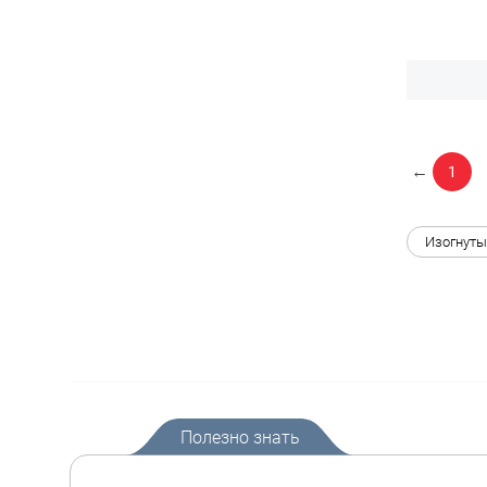
←
1
Изогнуты
Полезно знать