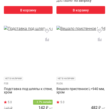
Доставим
по запросу
В корзину
В корзину
НЕТ В НАЛИЧИИ
НЕТ В НАЛИЧИИ
F08
RU06
Подставка под шляпы к стене,
Вешало пристенное L=940 мм,
хром
хром
− 2.7% онлайн
142 ₽
482 ₽
146 ₽
шт
шт