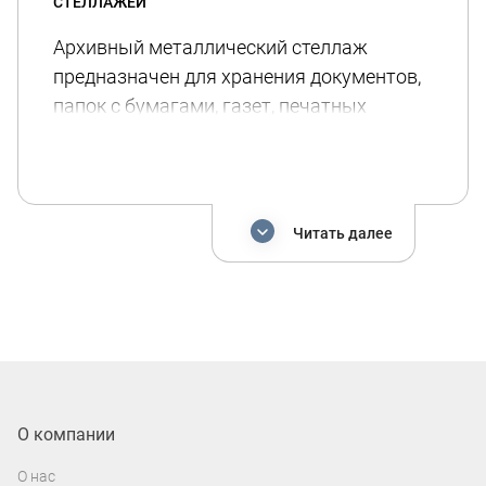
СТЕЛЛАЖЕЙ
Архивный металлический стеллаж
предназначен для хранения документов,
папок с бумагами, газет, печатных
изданий и других бумажных изделий. Его
задача - создать удобное и
систематизированное хранение
архивных данных.
Читать далее
Это складское оборудование обычно
используются в офисах, нотариальных
конторах и государственных
учреждениях, библиотеках и других
местах, где важно сохранять большой
объем бумажных документов. Архивные
О компании
складские стеллажи помогают удобно
классифицировать, сортировать и
О нас