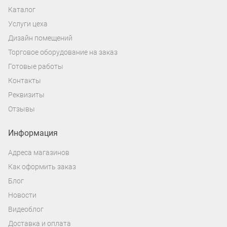
хранить бумажные материалы в
Каталог
свободном доступе к ним.
Услуги цеха
Дизайн помещений
Для удобной навигации и сортировки
Торговое оборудование на заказ
бумаг в дополнение к складским
Готовые работы
стеллажам можно купить дисплеи,
Контакты
разделители и карманы для наглядной
Реквизиты
подписи и сортировки. Например, по
Отзывы
алфавиту, дате, городу и т.д.
Информация
ГДЕ КУПИТЬ АРХИВНЫЕ
Адреса магазинов
СКЛАДСКИЕ СТЕЛЛАЖИ В
Как оформить заказ
ЧЕЛЯБИНСКЕ
Блог
Компания «Локос» из Челябинска
Новости
занимается разработкой и выпуском
Видеоблог
аксессуаров для бизнеса и торговых
Доставка и оплата