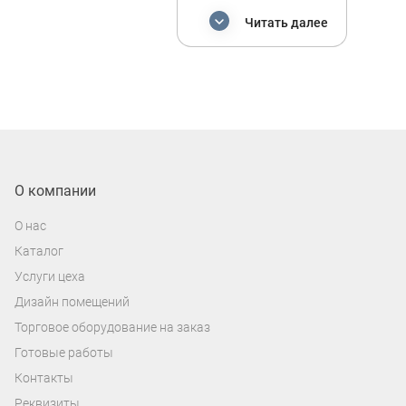
архивных данных.
Читать далее
Это складское оборудование обычно
используются в офисах, нотариальных
конторах и государственных
учреждениях, библиотеках и других
местах, где важно сохранять большой
объем бумажных документов. Архивные
О компании
складские стеллажи помогают удобно
классифицировать, сортировать и
О нас
хранить бумажные материалы в
Каталог
свободном доступе к ним.
Услуги цеха
Дизайн помещений
Для удобной навигации и сортировки
Торговое оборудование на заказ
бумаг в дополнение к складским
Готовые работы
стеллажам можно купить дисплеи,
Контакты
разделители и карманы для наглядной
Реквизиты