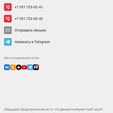
оборудования, советуют подходящие
+7 351 723-02-41
модели для склада и магазинов. Готовы
оперативно выполнить заказ на мелкие и
+7 351 723-03-42
объемные партии изделий. Гарантируем
Отправить письмо
высокое качество, соблюдение сроков,
оперативную доставку курьером в
Написать в Telegram
Челябинске или перевозчиком по России.
Для быстрой покупки металлического
Мы в социальных сетях
стеллажа набирайте:
+73517230342
Обращаем Ваше внимание на то, что данный интернет-сайт носит