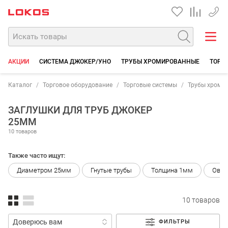
+7 35
АКЦИИ
СИСТЕМА ДЖОКЕР/УНО
ТРУБЫ ХРОМИРОВАННЫЕ
ТОРГО
Каталог
Торговое оборудование
Торговые системы
Трубы хроми
ЗАГЛУШКИ ДЛЯ ТРУБ ДЖОКЕР
25ММ
10 товаров
Также часто ищут:
Диаметром 25мм
Гнутые трубы
Толщина 1мм
Овал
10 товаров
ФИЛЬТРЫ