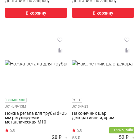
Доставим
по запросу
Доставим
по запросу
В корзину
В корзину
БОЛЬШЕ 1000
2 ШТ.
JK14c/R-13M
JK13/R-23
Ножка регала для трубы d=25
Наконечник шар
мм регулируемая
декоративный, хром
металлическая М10
− 1.9% онлайн
20 ₽
52 ₽
53 ₽
шт
шт