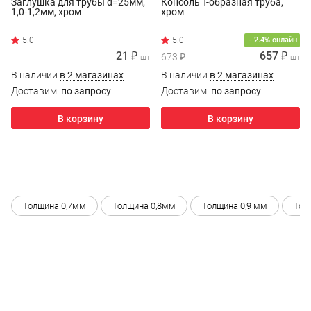
Заглушка для трубы d=25мм,
Консоль Т-образная труба,
1,0-1,2мм, хром
хром
− 2.4% онлайн
21 ₽
657 ₽
673 ₽
шт
шт
В наличии
в 2 магазинах
В наличии
в 2 магазинах
Доставим
по запросу
Доставим
по запросу
В корзину
В корзину
Толщина 0,7мм
Толщина 0,8мм
Толщина 0,9 мм
Тол