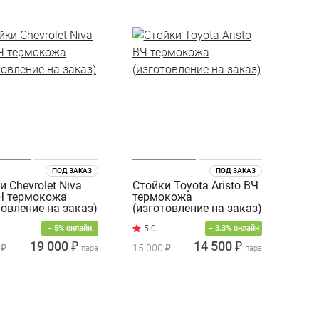
ПОД ЗАКАЗ
ПОД ЗАКАЗ
и Chevrolet Niva
Стойки Toyota Aristo ВЧ
Ч термокожа
термокожа
товление на заказ)
(изготовление на заказ)
− 5% онлайн
− 3.3% онлайн
19 000 ₽
14 500 ₽
 ₽
15 000 ₽
пара
пара