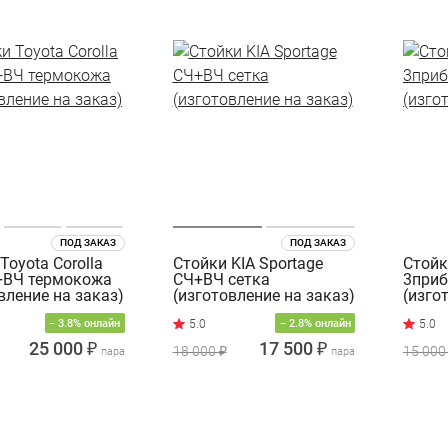
ПОД ЗАКАЗ
ПОД ЗАКАЗ
Toyota Corolla
Стойки KIA Sportage
Стойк
+ВЧ термокожа
СЧ+ВЧ сетка
3приб
вление на заказ)
(изготовление на заказ)
(изго
− 3.8% онлайн
− 2.8% онлайн
25 000 ₽
17 500 ₽
18 000 ₽
15 000
пара
пара