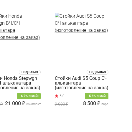
ПОД ЗАКАЗ
ПОД ЗАКАЗ
и Honda Stepwgn
Стойки Audi S5 Coup СЧ
 альканатара
алькантара
товление на заказ)
(изготовление на заказ)
− 6.7% онлайн
− 5.6% онлайн
21 000 ₽
8 500 ₽
 ₽
9 000 ₽
комплект
пара