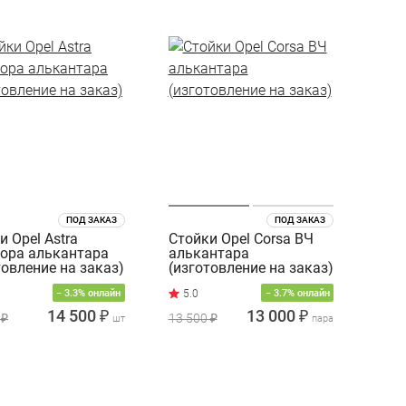
ПОД ЗАКАЗ
ПОД ЗАКАЗ
и Opel Astra
Стойки Opel Corsa ВЧ
ора алькантара
алькантара
товление на заказ)
(изготовление на заказ)
− 3.3% онлайн
− 3.7% онлайн
14 500 ₽
13 000 ₽
 ₽
13 500 ₽
шт
пара