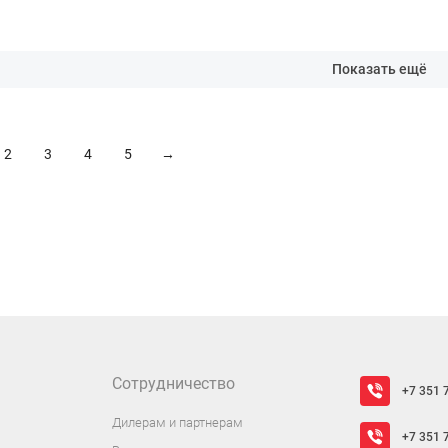
Показать ещё
2
3
4
5
→
Сотрудничество
+7 351 
Дилерам и партнерам
+7 351 