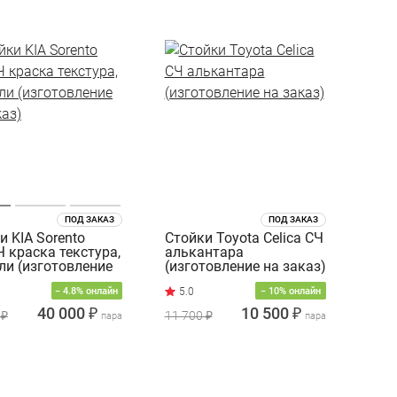
ПОД ЗАКАЗ
ПОД ЗАКАЗ
и KIA Sorento
Стойки Toyota Celica СЧ
 краска текстура,
алькантара
ли (изготовление
(изготовление на заказ)
каз)
− 4.8% онлайн
− 10% онлайн
40 000 ₽
10 500 ₽
 ₽
11 700 ₽
пара
пара