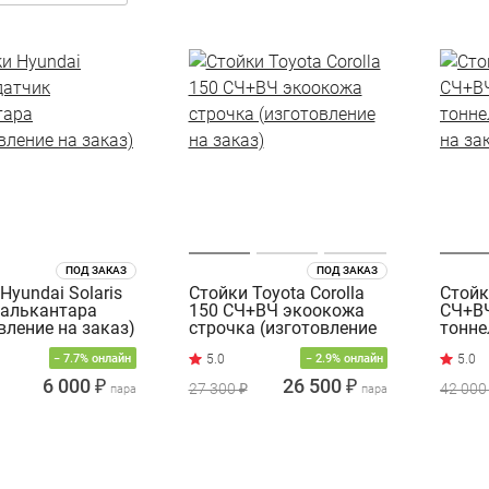
ПОД ЗАКАЗ
ПОД ЗАКАЗ
Hyundai Solaris
Стойки Toyota Corolla
Стойк
 алькантара
150 СЧ+ВЧ экоокожа
СЧ+ВЧ
вление на заказ)
строчка (изготовление
тонне
на заказ)
на за
− 7.7% онлайн
− 2.9% онлайн
6 000 ₽
26 500 ₽
27 300 ₽
42 000
пара
пара