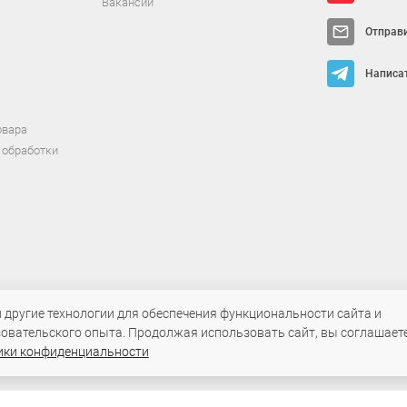
Вакансии
Отправ
Написат
овара
 обработки
т исключительно информационный характер и ни при каких условиях не яв
и другие технологии для обеспечения функциональности сайта и
овательского опыта. Продолжая использовать сайт, вы соглашаете
ики конфиденциальности