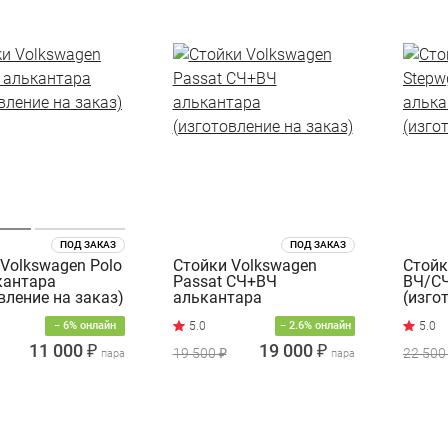
ПОД ЗАКАЗ
ПОД ЗАКАЗ
Volkswagen Polo
Стойки Volkswagen
Стойк
кантара
Passat СЧ+ВЧ
ВЧ/СЧ
вление на заказ)
алькантара
(изго
(изготовление на заказ)
− 6% онлайн
− 2.6% онлайн
11 000 ₽
19 000 ₽
19 500 ₽
22 500
пара
пара