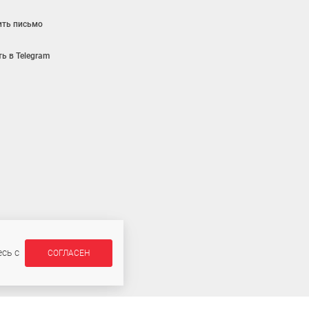
ить письмо
ь в Telegram
ляется публичной офертой
сь с
СОГЛАСЕН