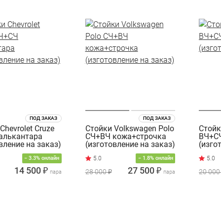
ПОД ЗАКАЗ
ПОД ЗАКАЗ
Chevrolet Cruze
Стойки Volkswagen Polo
Стойк
алькантара
СЧ+ВЧ кожа+строчка
ВЧ+С
вление на заказ)
(изготовление на заказ)
(изго
− 3.3% онлайн
− 1.8% онлайн
14 500 ₽
27 500 ₽
28 000 ₽
20 000
пара
пара