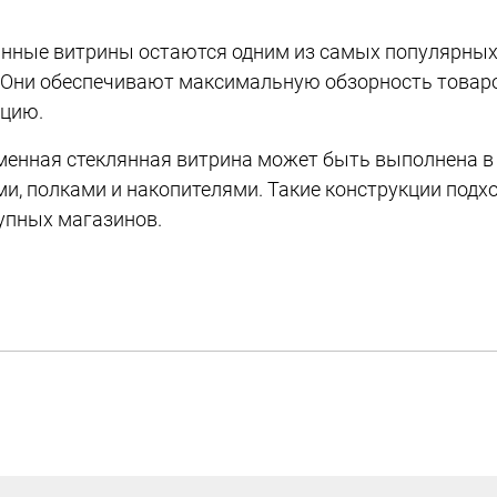
нные витрины остаются одним из самых популярных
 Они обеспечивают максимальную обзорность товар
кцию.
енная стеклянная витрина может быть выполнена в 
и, полками и накопителями. Такие конструкции подхо
упных магазинов.
щества стеклянных моделей:
кая обзорность товара;
ерсальность применения в разных типах магазинов;
ременный внешний вид;
местимость с другим торговым оборудованием;