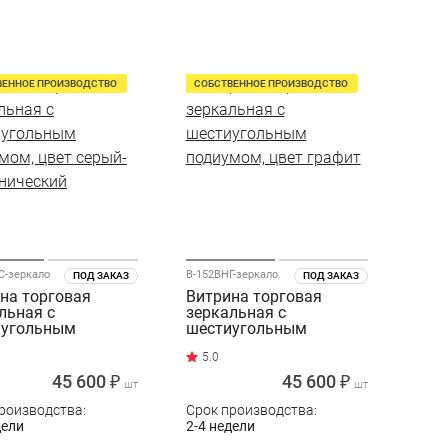
ВЕННОЕ ПРОИЗВОДСТВО
СОБСТВЕННОЕ ПРОИЗВОДСТВО
С-зеркало
В-152ВНГ-зеркало
ПОД ЗАКАЗ
ПОД ЗАКАЗ
на торговая
Витрина торговая
льная с
зеркальная с
иугольным
шестиугольным
мом, цвет серый-
подиумом, цвет графит
нический
45 600 ₽
45 600 ₽
шт
шт
роизводства:
Срок производства:
дели
2-4 недели