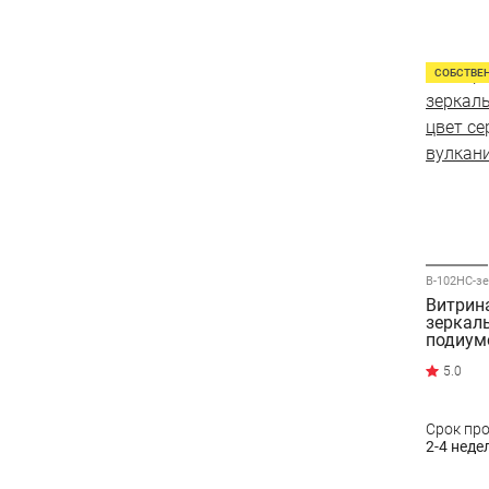
СОБСТВЕ
В-102НС-з
Витрин
зеркал
подиумо
вулкан
Срок пр
2-4 неде