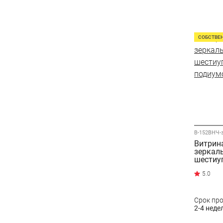
СОБСТВЕ
В-152ВНЧ-
Витрин
зеркал
шестиу
подиум
Срок пр
2-4 неде