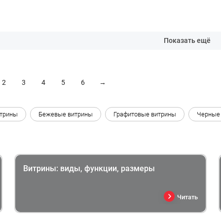
Показать ещё
2
3
4
5
6
→
итрины
Бежевые витрины
Графитовые витрины
Черные
Витрины: виды, функции, размеры
Читать