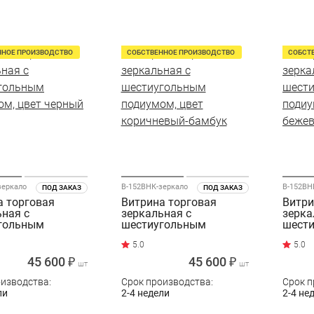
ННОЕ ПРОИЗВОДСТВО
СОБСТВЕННОЕ ПРОИЗВОДСТВО
СОБСТ
зеркало
В-152ВНК-зеркало
ПОД ЗАКАЗ
ПОД ЗАКАЗ
а торговая
Витрина торговая
Витри
ьная с
зеркальная с
зерка
гольным
шестиугольным
шест
ом, цвет черный
подиумом, цвет
подиу
коричневый-бамбук
бежев
45 600 ₽
45 600 ₽
шт
шт
оизводства:
Срок производства:
Срок п
ли
2-4 недели
2-4 не