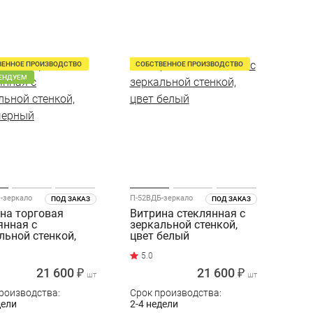
ВЕННОЕ ПРОИЗВОДСТВО
СОБСТВЕННОЕ ПРОИЗВОДСТВО
ЕНДУЕМ
-зеркало
П-52ВДБ-зеркало
ПОД ЗАКАЗ
ПОД ЗАКАЗ
на торговая
Витрина стеклянная с
янная с
зеркальной стенкой,
льной стенкой,
цвет белый
черный
21 600 ₽
21 600 ₽
шт
шт
роизводства:
Срок производства:
дели
2-4 недели