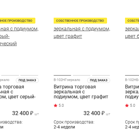
ННОЕ ПРОИЗВОДСТВО
СОБСТВЕННОЕ ПРОИЗВОДСТВО
СОБСТ
еркало
В-102НГ-зеркало
В-102НБ
ПОД ЗАКАЗ
ПОД ЗАКАЗ
а торговая
Витрина торговая
Витри
ьная с
зеркальная с
зерка
м, цвет серый-
подиумом, цвет графит
подиу
ический
32 400 ₽
32 400 ₽
шт
шт
оизводства:
Срок производства:
Срок п
ли
2-4 недели
2-4 не