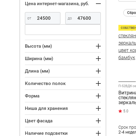
Цена интернет-магазина, руб.
Сбро
СОБСТВЕ
Высота (мм)
Ширина (мм)
Длина (мм)
Количество полок
П-52ВДК-з
Витрин
Форма
стеклян
зеркаль
цвет к
Ниша для хранения
бамбук
Цвет фасада
Срок пр
2-4 неде
Наличие подсветки