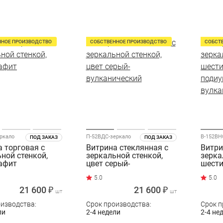
ННОЕ ПРОИЗВОДСТВО
СОБСТВЕННОЕ ПРОИЗВОДСТВО
СОБСТ
ркало
П-52ВДС-зеркало
В-152ВН
ПОД ЗАКАЗ
ПОД ЗАКАЗ
 торговая с
Витрина стеклянная с
Витри
ной стенкой,
зеркальной стенкой,
зерка
рафит
цвет серый-
шест
вулканический
подиу
вулка
21 600 ₽
21 600 ₽
шт
шт
оизводства:
Срок производства:
Срок п
ли
2-4 недели
2-4 не