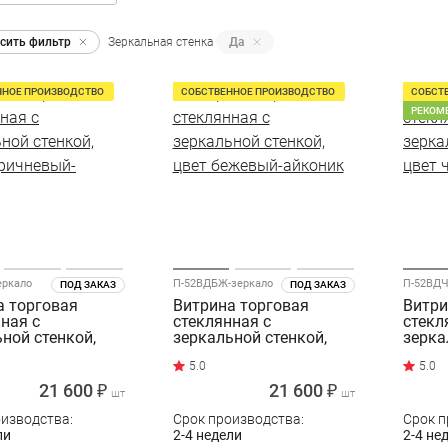
сить фильтр
Зеркальная стенка
Да
ННОЕ ПРОИЗВОДСТВО
СОБСТВЕННОЕ ПРОИЗВОДСТВО
СОБСТ
РЕКОМ
еркало
П-52ВДБЖ-зеркало
П-52ВДЧ
ПОД ЗАКАЗ
ПОД ЗАКАЗ
а торговая
Витрина торговая
Витри
ная с
стеклянная с
стекл
ной стенкой,
зеркальной стенкой,
зерка
оричневый-
цвет бежевый-айконик
цвет 
21 600 ₽
21 600 ₽
шт
шт
оизводства:
Срок производства:
Срок п
ли
2-4 недели
2-4 не