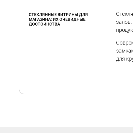
Стекля
СТЕКЛЯННЫЕ ВИТРИНЫ ДЛЯ
МАГАЗИНА: ИХ ОЧЕВИДНЫЕ
залов.
ДОСТОИНСТВА
проду
Соврем
замкам
для кр
Преиму
высо
унив
сов
сов