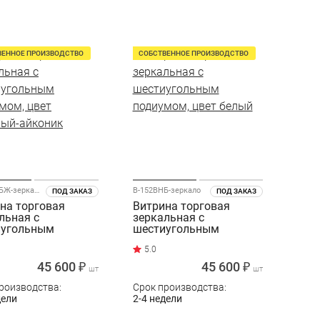
ВЕННОЕ ПРОИЗВОДСТВО
СОБСТВЕННОЕ ПРОИЗВОДСТВО
В-152ВНБЖ-зеркало
В-152ВНБ-зеркало
ПОД ЗАКАЗ
ПОД ЗАКАЗ
на торговая
Витрина торговая
льная с
зеркальная с
иугольным
шестиугольным
мом, цвет
подиумом, цвет белый
ый-айконик
45 600 ₽
45 600 ₽
шт
шт
роизводства:
Срок производства:
дели
2-4 недели