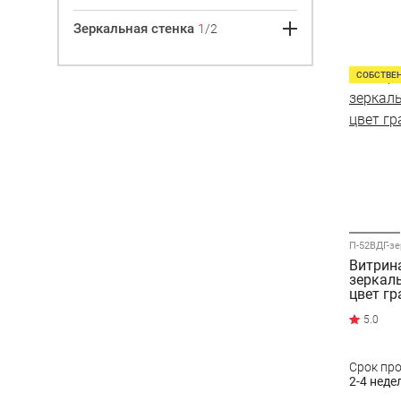
Зеркальная стенка
1
/2
СОБСТВЕ
П-52ВДГ-зе
Витрина
зеркаль
цвет г
Срок пр
2-4 неде