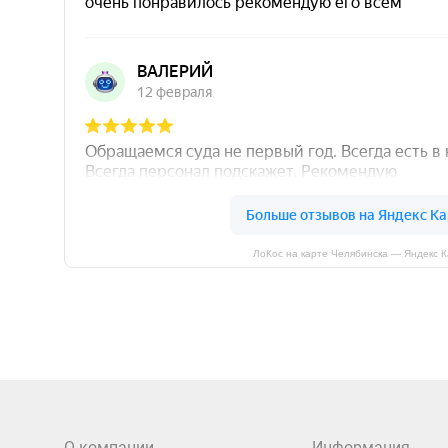
ЛоКос на карте Челябинска — Яндекс 
О компании
Информация