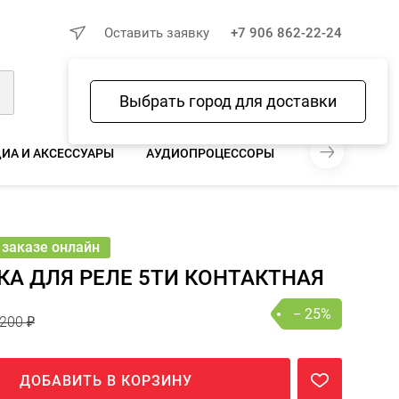
×
Оставить заявку
+7 906 862-22-24
Выбрать город для доставки
Войти
Избранное
Сравнение
Корзина
ИА И АКСЕССУАРЫ
АУДИОПРОЦЕССОРЫ
КАБЕЛИ (ПРОВ
200 ₽
150 ₽
− 25%
В КОРЗИНУ
шт
онлайн
 заказе онлайн
А ДЛЯ РЕЛЕ 5ТИ КОНТАКТНАЯ
− 25%
200 ₽
ДОБАВИТЬ В КОРЗИНУ