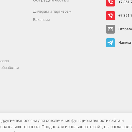
+7 351 
Дилерам и партнерам
+7 351 
Вакансии
Отправ
Написат
овара
 обработки
т исключительно информационный характер и ни при каких условиях не яв
и другие технологии для обеспечения функциональности сайта и
овательского опыта. Продолжая использовать сайт, вы соглашаете