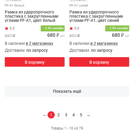
PF-A1 белый
PF-A1 синий
Рамка из ударопрочного
Рамка из ударопрочного
пластика с закругленными
пластика с закругленными
углами PF-A1, цвет белый
углами PF-A1, цвет синий
− 2.4% онлайн
− 2.4% онлайн
680 ₽
680 ₽
697 ₽
697 ₽
шт
шт
В наличии
в 2 магазинах
В наличии
в 2 магазинах
Доставим
по запросу
Доставим
по запросу
В корзину
В корзину
Показать ещё
←
1
2
3
4
5
→
Товары 1 - 16 из 78