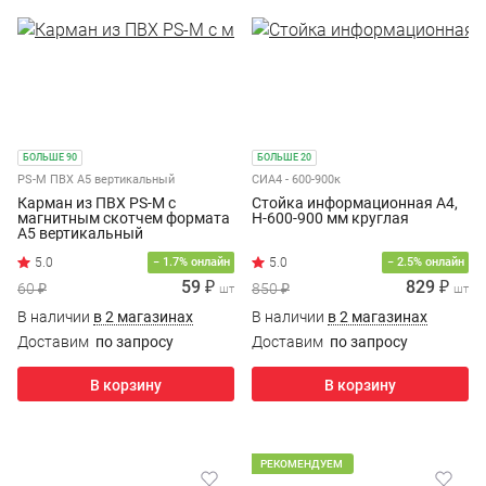
БОЛЬШЕ 90
БОЛЬШЕ 20
PS-M ПВХ А5 вертикальный
СИА4 - 600-900к
Карман из ПВХ PS-M с
Стойка информационная А4,
магнитным скотчем формата
Н-600-900 мм круглая
A5 вертикальный
5.0
− 1.7% онлайн
− 2.5% онлайн
59 ₽
829 ₽
60 ₽
850 ₽
шт
шт
В наличии
в 2 магазинах
В наличии
в 2 магазинах
Доставим
по запросу
Доставим
по запросу
В корзину
В корзину
РЕКОМЕНДУЕМ