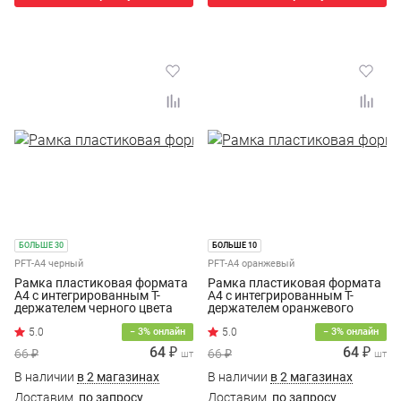
БОЛЬШЕ 30
БОЛЬШЕ 10
PFT-A4 черный
PFT-A4 оранжевый
Рамка пластиковая формата
Рамка пластиковая формата
А4 с интегрированным Т-
А4 с интегрированным Т-
держателем черного цвета
держателем оранжевого
цвета
− 3% онлайн
− 3% онлайн
64 ₽
64 ₽
66 ₽
66 ₽
шт
шт
В наличии
в 2 магазинах
В наличии
в 2 магазинах
Доставим
по запросу
Доставим
по запросу