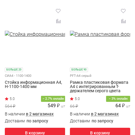
БОЛЬШЕ 20
БОЛЬШЕ 90
СИА4 - 1100-1400
PFT-A4 серый
Стойка информационная А4,
Рамка пластиковая формата
Н-1100-1400 мм
А4 с интегрированным Т-
держателем серого цвета
5.0
− 2.7% онлайн
− 3% онлайн
549 ₽
64 ₽
564 ₽
66 ₽
шт
шт
В наличии
в 2 магазинах
В наличии
в 2 магазинах
Доставим
по запросу
Доставим
по запросу
В корзину
В корзину