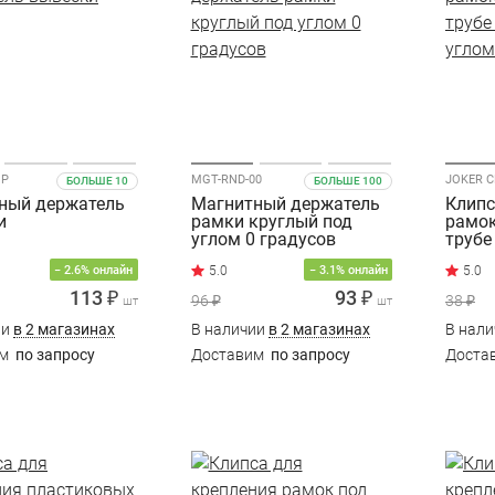
GP
MGT-RND-00
JOKER C
БОЛЬШЕ 10
БОЛЬШЕ 100
ный держатель
Магнитный держатель
Клипс
и
рамки круглый под
рамок
углом 0 градусов
трубе
углом
− 2.6% онлайн
− 3.1% онлайн
113 ₽
93 ₽
96 ₽
38 ₽
шт
шт
ии
в 2 магазинах
В наличии
в 2 магазинах
В нал
им
по запросу
Доставим
по запросу
Доста