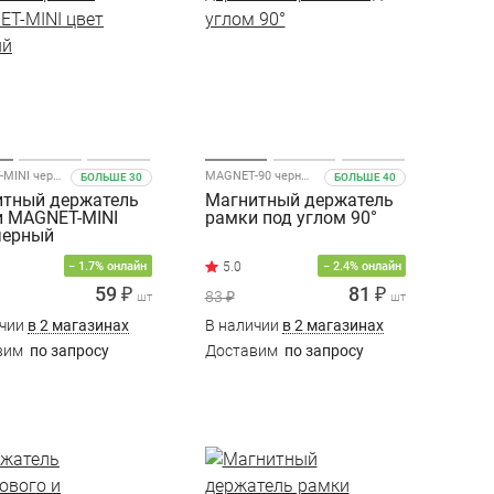
MAGNET-MINI черный
MAGNET-90 черный
БОЛЬШЕ 30
БОЛЬШЕ 40
тный держатель
Магнитный держатель
 MAGNET-MINI
рамки под углом 90°
черный
− 1.7% онлайн
− 2.4% онлайн
59 ₽
81 ₽
83 ₽
шт
шт
ичии
в 2 магазинах
В наличии
в 2 магазинах
вим
по запросу
Доставим
по запросу