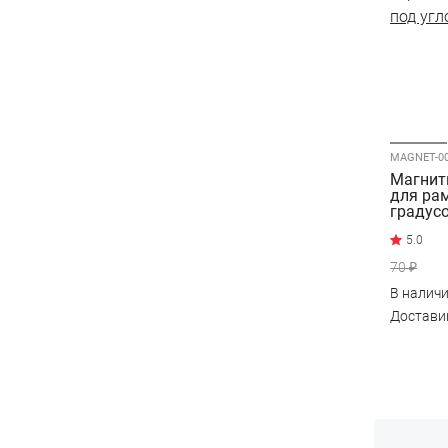
Магнит
для рам
градус
70 ₽
В налич
Достав