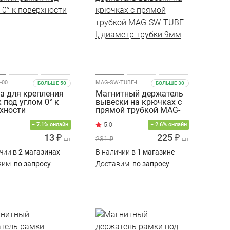
-00
MAG-SW-TUBE-I
БОЛЬШЕ 50
БОЛЬШЕ 30
а для крепления
Магнитный держатель
 под углом 0° к
вывески на крючках с
хности
прямой трубкой MAG-
SW-TUBE-I, диаметр
− 7.1% онлайн
− 2.6% онлайн
трубки 9мм
13 ₽
225 ₽
231 ₽
шт
шт
ичии
в 2 магазинах
В наличии
в 1 магазине
вим
по запросу
Доставим
по запросу