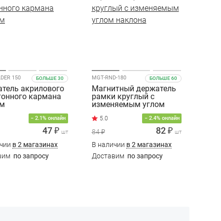
DER 150
MGT-RND-180
БОЛЬШЕ 30
БОЛЬШЕ 60
тель акрилового
Магнитный держатель
тонного кармана
рамки круглый с
мм
изменяемым углом
наклона
− 2.1% онлайн
− 2.4% онлайн
47 ₽
82 ₽
84 ₽
шт
шт
ичии
в 2 магазинах
В наличии
в 2 магазинах
вим
по запросу
Доставим
по запросу