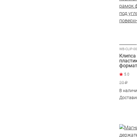
WB-CLIP-00
Клипса
пласти
формат
углом 0
20 ₽
В налич
Достав