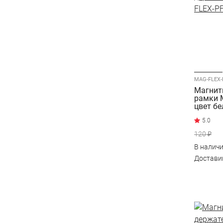
Магнит
рамки 
цвет б
120 ₽
В налич
Достав