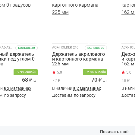
MAGNET-00 A6-A2 черный
ACR-HOLDER 210
ACR-HOL
БОЛЬШЕ 30
БОЛЬШЕ 20
ный держатель
Держатель акрилового
Держа
ки под углом 0
и картонного кармана
и кар
ов
225 мм
162 
− 2.9% онлайн
− 2.8% онлайн
68 ₽
70 ₽
72 ₽
48 ₽
шт
шт
ии
в 2 магазинах
В наличии
в 2 магазинах
В нал
им
по запросу
Доставим
по запросу
Доста
Показать ещё