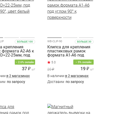
LIP
WB-CLIP-90
БОЛЬШЕ 100
БОЛЬШЕ 30
а крепления
Клипса для крепления
 формата A2-A6 к
пластиковых рамок
 D=22-25мм, под
формата A1-A6 под
90°, цвет белый
углом 90° к
− 2.6% онлайн
− 5% онлайн
поверхности
37 ₽
19 ₽
20 ₽
шт
шт
ичии
в 2 магазинах
В наличии
в 2 магазинах
вим
по запросу
Доставим
по запросу