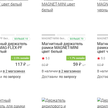
MAG-FLEX-PF белый
MAGNET-MINI белый
БОЛЬШЕ 10
БОЛЬШЕ 70
ный держатель
Магнитный держатель
Магни
MAG-FLEX-PF
рамки MAGNET-MINI
рамки
елый
цвет белый
цвет 
− 2.5% онлайн
− 1.7% онлайн
117 ₽
59 ₽
60 ₽
60 ₽
шт
шт
ии
в 2 магазинах
В наличии
в 2 магазинах
В нал
им
по запросу
Доставим
по запросу
Доста