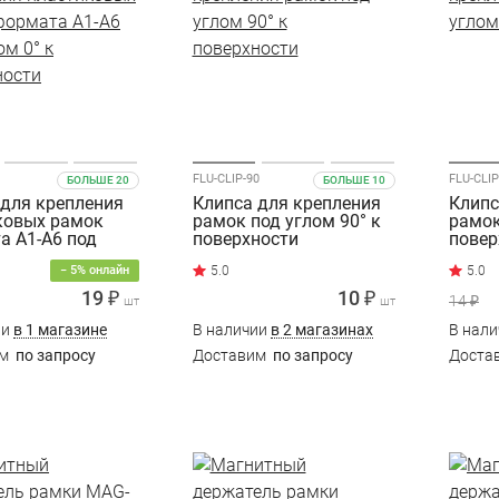
FLU-CLIP-90
FLU-CLIP
БОЛЬШЕ 20
БОЛЬШЕ 10
 для крепления
Клипса для крепления
Клипс
ковых рамок
рамок под углом 90° к
рамок
а A1-A6 под
поверхности
повер
° к поверхности
− 5% онлайн
19 ₽
10 ₽
14 ₽
шт
шт
ии
в 1 магазине
В наличии
в 2 магазинах
В нал
им
по запросу
Доставим
по запросу
Доста