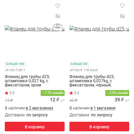
БОЛЬШЕ 1000
БОЛЬШЕ 300
JK15A/T2811
JK15A/R 11B black
Фланец для трубы d25,
Фланец для трубы d25,
штамповка 0,027 kg, с
штамповка 0,027kg, с
фиксатором, хром
фиксатором, черный,
JK15A/R 11B black
5.0
− 7.7% онлайн
− 2.5% онлайн
12 ₽
39 ₽
13 ₽
40 ₽
шт
шт
В наличии
в 2 магазинах
В наличии
в 1 магазине
Доставим
по запросу
Доставим
по запросу
В корзину
В корзину