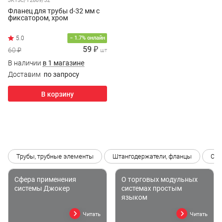
JK15C/T2809/32
Фланец для трубы d-32 мм с
фиксатором, хром
− 1.7% онлайн
59 ₽
60 ₽
шт
В наличии
в 1 магазине
Доставим
по запросу
В корзину
Трубы, трубные элементы
Штангодержатели, фланцы
Сое
Сфера применения
О торговых модульных
системы Джокер
системах простым
языком
Читать
Читать