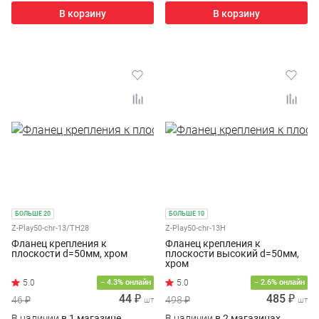
В корзину
В корзину
БОЛЬШЕ 20
БОЛЬШЕ 10
Z-Play50-chr-13/TH28
Z-Play50-chr-13H
Фланец крепления к
Фланец крепления к
плоскости d=50мм, хром
плоскости высокий d=50мм,
хром
− 4.3% онлайн
− 2.6% онлайн
44 ₽
485 ₽
46 ₽
498 ₽
шт
шт
В наличии
в 1 магазине
В наличии
в 2 магазинах