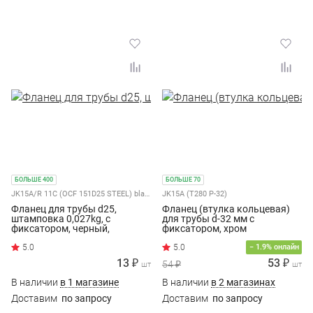
БОЛЬШЕ 400
БОЛЬШЕ 70
JK15A/R 11C (OCF 151D25 STEEL) black
JK15A (T280 P-32)
Фланец для трубы d25,
Фланец (втулка кольцевая)
штамповка 0,027kg, с
для трубы d-32 мм с
фиксатором, черный,
фиксатором, хром
JK15A/R 11C (OCF 151D25
5.0
STEEL) black
− 1.9% онлайн
13 ₽
53 ₽
54 ₽
шт
шт
В наличии
в 1 магазине
В наличии
в 2 магазинах
Доставим
по запросу
Доставим
по запросу