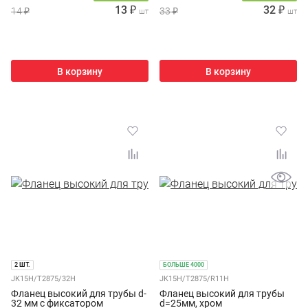
13 ₽
32 ₽
14 ₽
33 ₽
шт
шт
В корзину
В корзину
2 ШТ.
БОЛЬШЕ 4000
JK15H/T2875/32H
JK15H/T2875/R11H
Фланец высокий для трубы d-
Фланец высокий для трубы
32 мм с фиксатором
d=25мм, хром