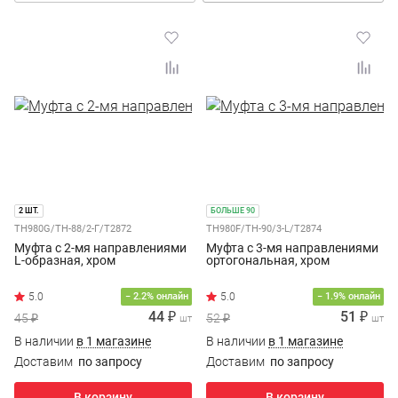
2 ШТ.
БОЛЬШЕ 90
TH980G/TH-88/2-Г/T2872
TH980F/TH-90/3-L/T2874
Муфта с 2-мя направлениями
Муфта с 3-мя направлениями
L-образная, хром
ортогональная, хром
− 2.2% онлайн
− 1.9% онлайн
44 ₽
51 ₽
45 ₽
52 ₽
шт
шт
В наличии
в 1 магазине
В наличии
в 1 магазине
Доставим
по запросу
Доставим
по запросу
В корзину
В корзину