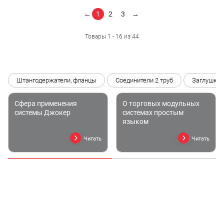
←
1
2
3
→
Товары 1 - 16 из 44
Штангодержатели, фланцы
Соединители 2 труб
Заглушки
Сфера применения
О торговых модульных
системы Джокер
системах простым
языком
Читать
Читать