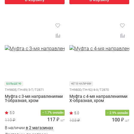
БОЛЬШЕ 90
НЕТ В НАЛИЧИИ
TH980E/TH-89/3-Т/T2871
TH980D/TH-92/4-Х/T2870
Муфта с 3-мя направлениями
Муфта с 4-мя направлениями
T-образная, хром
Х-образная, хром
− 1.7% онлайн
− 2.9% онлайн
117 ₽
100 ₽
119 ₽
103 ₽
шт
шт
В наличии
в 2 магазинах