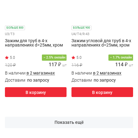
БОЛЬШЕ 800
БОЛЬШЕ 900
U3/T3
U4/T4/R-43
Зажим для труб в 4-х
Зажим угловой для труб в 4-х
направлениях d=25мм, хром
направлениях d=25мм, хром
5.0
5.0
− 2.5% онлайн
− 1.7% онлайн
117 ₽
114 ₽
120 ₽
116 ₽
шт
шт
В наличии
в 2 магазинах
В наличии
в 2 магазинах
Доставим
по запросу
Доставим
по запросу
В корзину
В корзину
Показать ещё