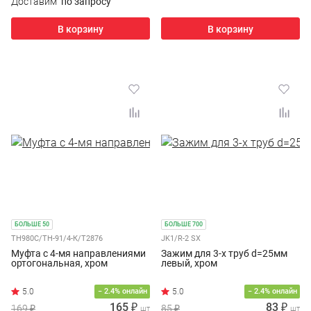
Доставим
по запросу
В корзину
В корзину
БОЛЬШЕ 50
БОЛЬШЕ 700
TH980C/TH-91/4-К/T2876
JK1/R-2 SX
Муфта с 4-мя направлениями
Зажим для 3-х труб d=25мм
ортогональная, хром
левый, хром
− 2.4% онлайн
− 2.4% онлайн
165 ₽
83 ₽
169 ₽
85 ₽
шт
шт