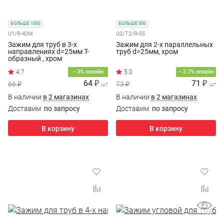
БОЛЬШЕ 1000
БОЛЬШЕ 500
U1/R-42M
U2/T2/R-55
Зажим для труб в 3-х
Зажим для 2-х параллельных
направлениях d=25мм Т-
труб d=25мм, хром
образный , хром
4.7
5.0
− 3% онлайн
− 2.7% онлайн
64 ₽
71 ₽
66 ₽
73 ₽
шт
шт
В наличии
в 2 магазинах
В наличии
в 2 магазинах
Доставим
по запросу
Доставим
по запросу
В корзину
В корзину