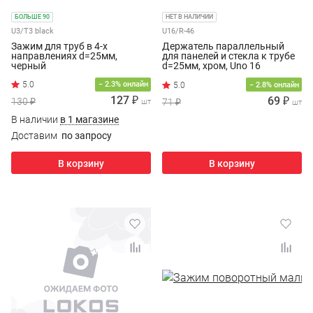
БОЛЬШЕ 90
НЕТ В НАЛИЧИИ
U3/T3 black
U16/R-46
Зажим для труб в 4-х
Держатель параллельный
направлениях d=25мм,
для панелей и стекла к трубе
черный
d=25мм, хром, Uno 16
− 2.3% онлайн
− 2.8% онлайн
127 ₽
69 ₽
130 ₽
71 ₽
шт
шт
В наличии
в 1 магазине
Доставим
по запросу
В корзину
В корзину