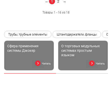
←
1
2
→
Товары 1 - 16 из 18
Трубы, трубные элементы
Штангодержатели, фланцы
Сое
Сфера применения
О торговых модульных
системы Джокер
системах простым
языком
Читать
Читать