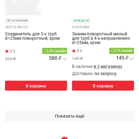
НЕТ В НАЛИЧИИ
БОЛЬШЕ 40
JK57/R-49/151
U15/R-43M
Соединитель для 3-х труб
Зажим поворотный малый
d=25мм поворотный, хром
для труб в 4-х направлениях
d=25мм, хром
− 2.7% онлайн
− 2.5% онлайн
145 ₽
580 ₽
149 ₽
595 ₽
шт
шт
В наличии
в 2 магазинах
Доставим
по запросу
В корзину
В корзину
Показать ещё