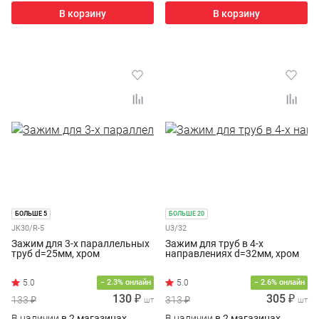
В корзину
В корзину
БОЛЬШЕ 5
БОЛЬШЕ 20
JK30/R-5
U3/32
Зажим для 3-х параллельных
Зажим для труб в 4-х
труб d=25мм, хром
направлениях d=32мм, хром
− 2.3% онлайн
− 2.6% онлайн
130 ₽
305 ₽
133 ₽
313 ₽
шт
шт
В наличии
в 2 магазинах
В наличии
в 2 магазинах