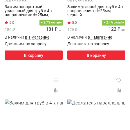
U22/R-43 black
U4/T4/R-43 black
Зажим поворотный
Зажим угловой для труб в 4-х
усиленный для труб в 4-х
направлениях d=25мм,
направлениях d=25мм,
черный
черный
− 2.7% онлайн
− 2.4% онлайн
181 ₽
122 ₽
186 ₽
125 ₽
шт
шт
В наличии
в 1 магазине
В наличии
в 1 магазине
Доставим
по запросу
Доставим
по запросу
В корзину
В корзину