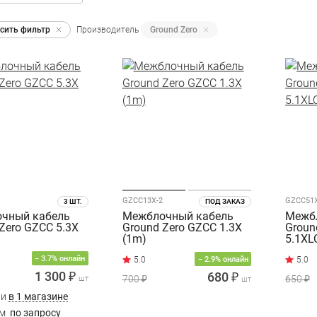
сить фильтр
Производитель
Ground Zero
GZCC13X-2
GZCC51X
3 ШТ.
ПОД ЗАКАЗ
чный кабель
Межблочный кабель
Межб
Zero GZCC 5.3X
Ground Zero GZCC 1.3X
Groun
(1m)
5.1XL
− 3.7% онлайн
− 2.9% онлайн
1 300 ₽
680 ₽
700 ₽
650 ₽
шт
шт
ии
в 1 магазине
им
по запросу