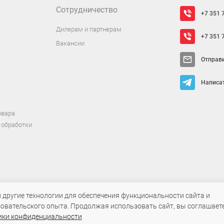
Сотрудничество
+7 351 
Дилерам и партнерам
+7 351 
Вакансии
Отправ
Написат
овара
 обработки
и другие технологии для обеспечения функциональности сайта и
овательского опыта. Продолжая использовать сайт, вы соглашаете
т исключительно информационный характер и ни при каких условиях не яв
ики конфиденциальности