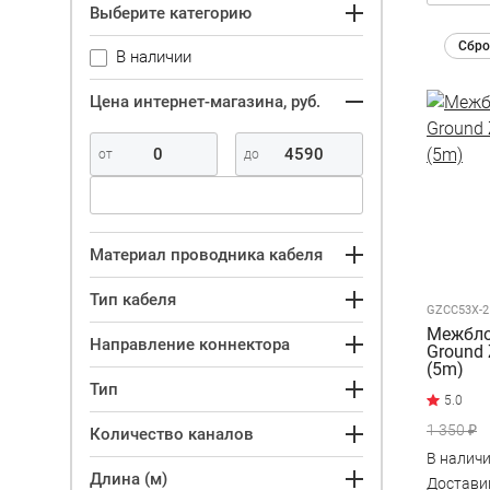
Выберите категорию
Сбро
В наличии
Цена интернет-магазина, руб.
Материал проводника кабеля
Тип кабеля
GZCC53X-2
Межбло
Направление коннектора
Ground 
(5m)
Тип
1 350 ₽
Количество каналов
В налич
Длина (м)
Достав