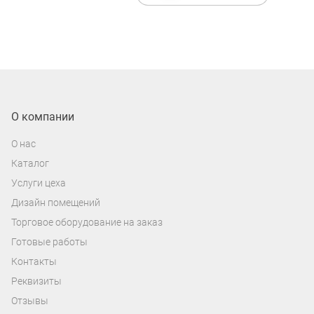
В нашем магазине представлены
эстрадные динамики для автомобиля в
самых популярных размерах (от 8 до 20
см). При выборе типоразмера стоит в
первую очередь обратить внимание на
штатное посадочное место и определить,
О компании
какой размер динамика вам подойдет. В
О нас
ином случае в нашем магазине вы
Каталог
можете заказать акустические подиумы
Услуги цеха
под установку динамиков любых
Дизайн помещений
размеров.
Торговое оборудование на заказ
Готовые работы
Контакты
Реквизиты
Отзывы