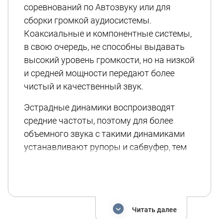
соревнований по Автозвуку или для
сборки громкой аудиосистемы.
Коаксиальные и компонентные системы,
в свою очередь, не способны выдавать
высокий уровень громкости, но на низкой
и средней мощности передают более
чистый и качественный звук.
Эстрадные динамики воспроизводят
средние частоты, поэтому для более
объемного звука с такими динамиками
устанавливают рупоры и сабвуфер, тем
самым разделяя частоту по разным
устройствам. Исключением является
динамики типа “Мидбас”, которые могут
воспроизводить не только средние, но и
Читать далее
низкие частоты.