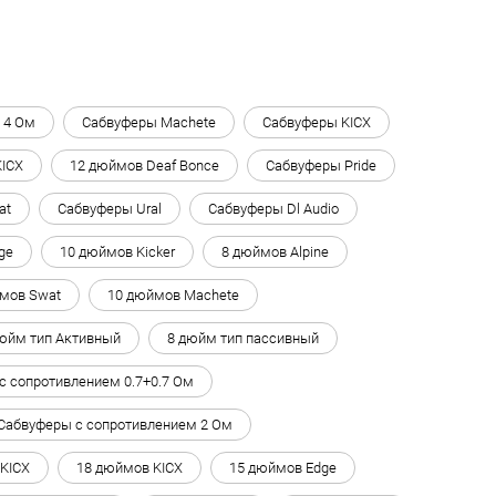
 4 Ом
Сабвуферы Machete
Сабвуферы KICX
KICX
12 дюймов Deaf Bonce
Сабвуферы Pride
at
Сабвуферы Ural
Сабвуферы Dl Audio
ge
10 дюймов Kicker
8 дюймов Alpine
мов Swat
10 дюймов Machete
юйм тип Активный
8 дюйм тип пассивный
с сопротивлением 0.7+0.7 Ом
Сабвуферы с сопротивлением 2 Ом
KICX
18 дюймов KICX
15 дюймов Edge