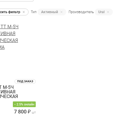
сить фильтр
Тип
Активный
Производитель
Ural
ПОД ЗАКАЗ
Т М-5Ч
ТИВНАЯ
ИЧЕСКАЯ
МА
− 2.5% онлайн
7 800 ₽
шт