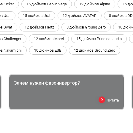
в Kicker
15 дюймов Cervin Vega
12 дюймов Alpine
15 дю
в Ural
15 дюймов Ural
12 дюймов AVATAR
8 дюймов DD
в Swat
12 дюймов Hertz
8 дюймов Groung Zero
10 дюйм
в Challenger
12 дюймов Morel
15 дюймов Pride car audio
в Nakamichi
10 дюймов ESB
12 дюймов Ground Zero
Зачем нужен фазоинвертор?
Читать