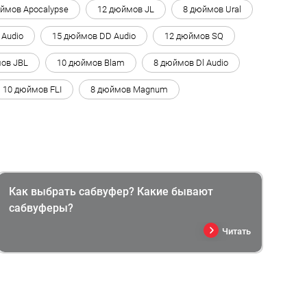
ймов Apocalypse
12 дюймов JL
8 дюймов Ural
 Audio
15 дюймов DD Audio
12 дюймов SQ
ов JBL
10 дюймов Blam
8 дюймов Dl Audio
10 дюймов FLI
8 дюймов Magnum
Как выбрать сабвуфер? Какие бывают
сабвуферы?
Читать