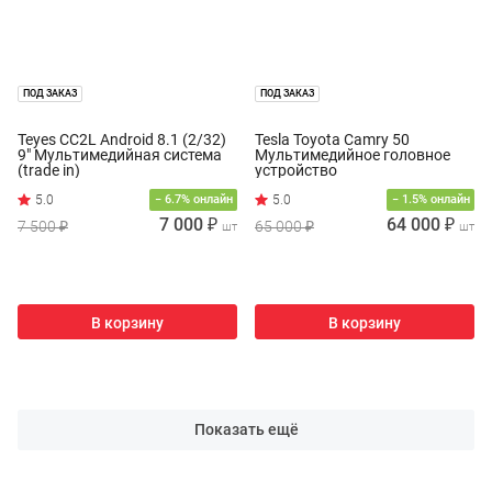
ПОД ЗАКАЗ
ПОД ЗАКАЗ
Teyes CC2L Android 8.1 (2/32)
Tesla Toyota Camry 50
9" Мультимедийная система
Мультимедийное головное
(trade in)
устройство
− 6.7% онлайн
− 1.5% онлайн
7 000 ₽
64 000 ₽
7 500 ₽
65 000 ₽
шт
шт
В корзину
В корзину
Показать ещё