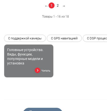
←
1
2
→
Товары 1 - 16 из 18
С поддержкой камеры
С GPS навигацией
C DSP процесс
Головные устройства.
Виды, функции,
популярные модели и
установка
Читать