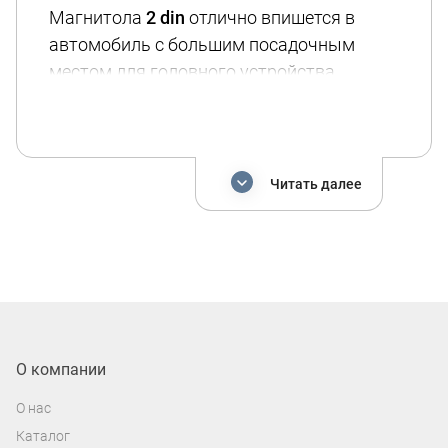
Магнитола
2 din
отлично впишется в
автомобиль с большим посадочным
местом для головного устройства.
Большая часть моделей имеют функцию
беспроводной передачи аудиоконтента -
Bluetooth. Особенность 2 din магнитол -
это наличие сенсорного экрана,
Читать далее
возможность подключения камеры
заднего вида и поддержка функции
управления с руля.
Также в ассортименте нашего магазина
представлены
штатные магнитолы на
андроид
, такие модели обновят внешний
О компании
вид вашего авто и порадуют большим
О нас
набором функций. Штатное головное
Каталог
устройство - это полноценный